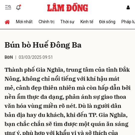
Mới nhất
Chính trị
Thời sự
Kinh tế
Đời sống
Pháp l
Gửi bình luận
Bún bò Huế Đông Ba
BĐN
03/03/2025 09:51
Thành phố Gia Nghĩa, trung tâm của tỉnh Đắk
Nông, không chỉ nổi tiếng với khí hậu mát
mẻ, cảnh đẹp thiên nhiên mà còn hấp dẫn bởi
Hủy
Gửi
nền ẩm thực đa dạng, phản ánh sự giao thoa
văn hóa vùng miền rõ nét. Dù là người dân
bản địa hay du khách, khi đến TP. Gia Nghĩa,
bạn chắc chắn sẽ tìm được một quán ăn sáng
ưng ý, phù hợp với khẩu vị và sở thích của