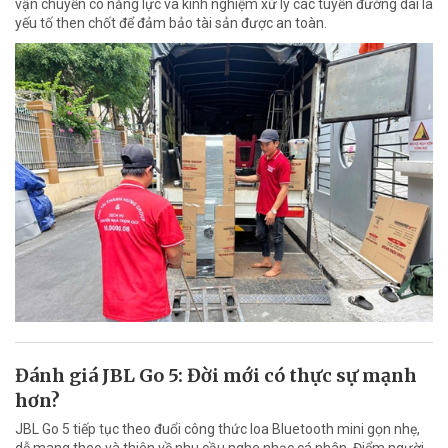
vận chuyển có năng lực và kinh nghiệm xử lý các tuyến đường dài là
yếu tố then chốt để đảm bảo tài sản được an toàn.
Đánh giá JBL Go 5: Đời mới có thực sự mạnh
hơn?
JBL Go 5 tiếp tục theo đuổi công thức loa Bluetooth mini gọn nhẹ,
dễ mang theo và thiên về nhu cầu nghe nhạc cá nhân. Điểm người