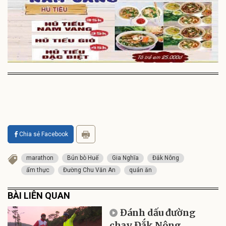
Chia sẻ Facebook
marathon
Bún bò Huế
Gia Nghĩa
Đắk Nông
ẩm thực
Đường Chu Văn An
quán ăn
BÀI LIÊN QUAN
Đánh dấu đường
chạy Đắk Nông