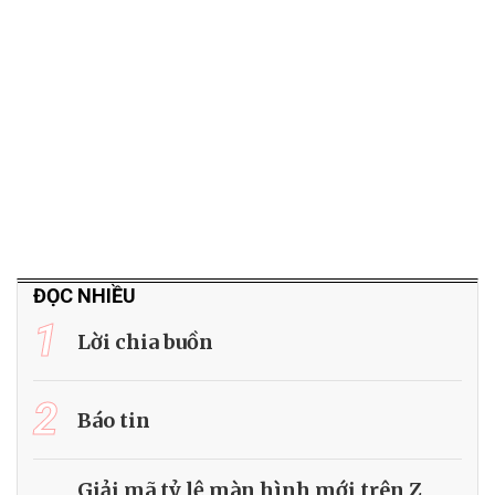
ĐỌC NHIỀU
1
Lời chia buồn
2
Báo tin
Giải mã tỷ lệ màn hình mới trên Z