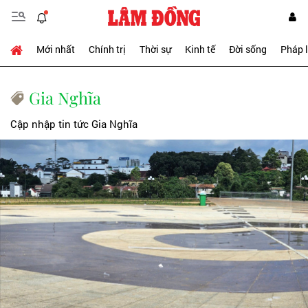
Mới nhất
Chính trị
Thời sự
Kinh tế
Đời sống
Pháp 
Gia Nghĩa
Cập nhập tin tức Gia Nghĩa