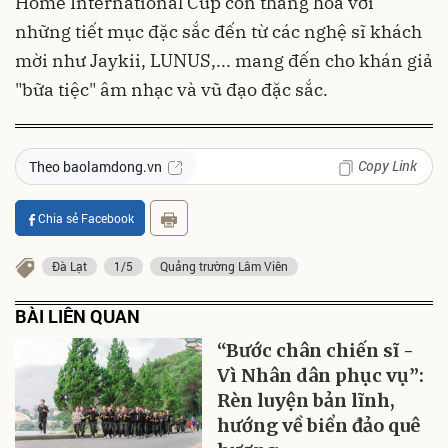
Home International Cup còn thăng hoa với
những tiết mục đặc sắc đến từ các nghệ sĩ khách
mời như Jaykii, LUNUS,... mang đến cho khán giả
"bữa tiệc" âm nhạc và vũ đạo đặc sắc.
Copy Link
Theo baolamdong.vn
Chia sẻ Facebook
Đà Lạt
1/5
Quảng trường Lâm Viên
BÀI LIÊN QUAN
“Bước chân chiến sĩ -
Vì Nhân dân phục vụ”:
Rèn luyện bản lĩnh,
hướng về biển đảo quê