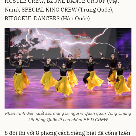
HUSTLE CREW, BZONE DANCE GROUP (Việt
Nam), SPECIAL KING CREW (Trung Quốc),
BITGOEUL DANCERS (Hàn Quốc).
Phần trình diễn xuất sắc mang lại ngôi vị Quán quân Vòng Chung
kết Bảng Quốc tế cho nhóm F.E.D CREW
8 đội thi với 8 phong cách riêng biệt đã cống hiến