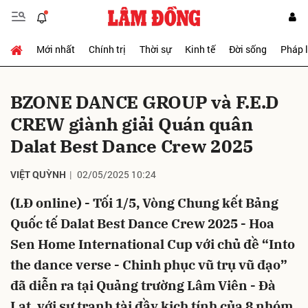
Mới nhất
Chính trị
Thời sự
Kinh tế
Đời sống
Pháp 
Gửi bình luận
BZONE DANCE GROUP và F.E.D
CREW giành giải Quán quân
Dalat Best Dance Crew 2025
VIỆT QUỲNH
02/05/2025 10:24
(LĐ online) - Tối 1/5, Vòng Chung kết Bảng
Hủy
Gửi
Quốc tế Dalat Best Dance Crew 2025 - Hoa
Sen Home International Cup với chủ đề “Into
the dance verse - Chinh phục vũ trụ vũ đạo”
đã diễn ra tại Quảng trường Lâm Viên - Đà
Lạt, với sự tranh tài đầy kịch tính của 8 nhóm