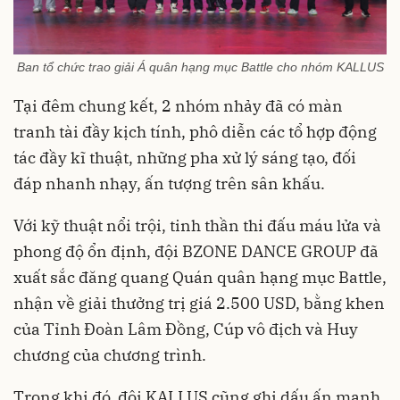
Ban tổ chức trao giải Á quân hạng mục Battle cho nhóm KALLUS
Tại đêm chung kết, 2 nhóm nhảy đã có màn
tranh tài đầy kịch tính, phô diễn các tổ hợp động
tác đầy kĩ thuật, những pha xử lý sáng tạo, đối
đáp nhanh nhạy, ấn tượng trên sân khấu.
Với kỹ thuật nổi trội, tinh thần thi đấu máu lửa và
phong độ ổn định, đội BZONE DANCE GROUP đã
xuất sắc đăng quang Quán quân hạng mục Battle,
nhận về giải thưởng trị giá 2.500 USD, bằng khen
của Tỉnh Đoàn Lâm Đồng, Cúp vô địch và Huy
chương của chương trình.
Trong khi đó, đội KALLUS cũng ghi dấu ấn mạnh