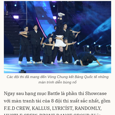
Các đội thi đã mang đến Vòng Chung kết Bảng Quốc tế những
màn trình diễn bùng nổ
Ngay sau hạng mục Battle là phần thi Showcase
với màn tranh tài của 8 đội thi xuất sắc nhất, gồm
F.E.D CREW, KALLUS, LYRICÍST, RANDOMLY,