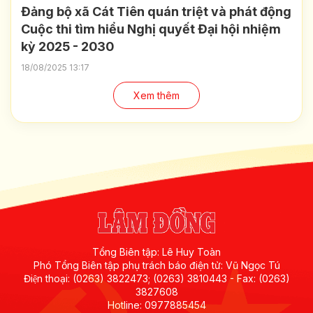
Đảng bộ xã Cát Tiên quán triệt và phát động
Cuộc thi tìm hiểu Nghị quyết Đại hội nhiệm
kỳ 2025 - 2030
18/08/2025 13:17
Xem thêm
Tổng Biên tập: Lê Huy Toàn
Phó Tổng Biên tập phụ trách báo điện tử: Vũ Ngọc Tú
Điện thoại: (0263) 3822473; (0263) 3810443 - Fax: (0263)
3827608
Hotline: 0977885454