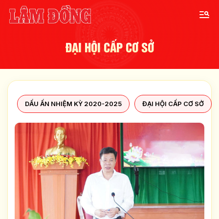
ĐẠI HỘI CẤP CƠ SỞ
DẤU ẤN NHIỆM KỲ 2020-2025
ĐẠI HỘI CẤP CƠ SỞ