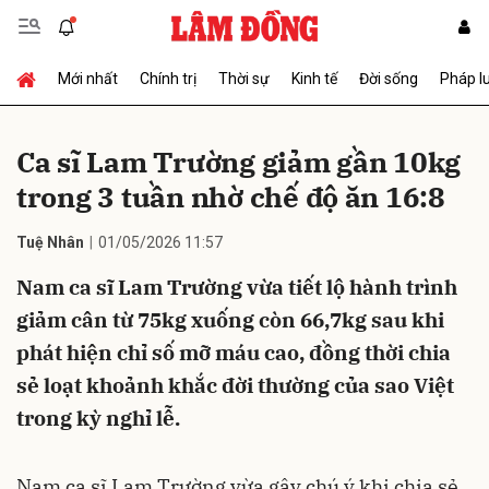
Mới nhất
Chính trị
Thời sự
Kinh tế
Đời sống
Pháp l
Gửi bình luận
Ca sĩ Lam Trường giảm gần 10kg
trong 3 tuần nhờ chế độ ăn 16:8
Tuệ Nhân
01/05/2026 11:57
Nam ca sĩ Lam Trường vừa tiết lộ hành trình
giảm cân từ 75kg xuống còn 66,7kg sau khi
Hủy
Gửi
phát hiện chỉ số mỡ máu cao, đồng thời chia
sẻ loạt khoảnh khắc đời thường của sao Việt
trong kỳ nghỉ lễ.
Nam ca sĩ Lam Trường vừa gây chú ý khi chia sẻ