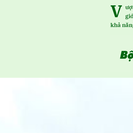
V
ượ
gi
khả năn