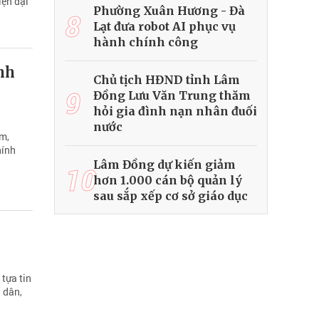
iện đại
Phường Xuân Hương - Đà
8
Lạt đưa robot AI phục vụ
hành chính công
nh
Chủ tịch HĐND tỉnh Lâm
9
Đồng Lưu Văn Trung thăm
hỏi gia đình nạn nhân đuối
nước
ểm,
hính
Lâm Đồng dự kiến giảm
10
hơn 1.000 cán bộ quản lý
sau sắp xếp cơ sở giáo dục
tựa tin
 dân,