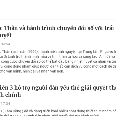
 Thân và hành trình chuyển đổi số với trái
huyết
 04:54
 Thân (sinh năm 1999), thanh niên tình nguyện tại Trung tâm Phục vụ 
ã Di Linh trở thành hình mẫu về tinh thần tự học và sáng tạo. Anh đã v
 công cuộc chuyển đổi số có thể bắt đầu bằng nhiệt huyết cá nhân và ti
 vì cộng đồng nhằm giúp người dân tiếp cận dịch vụ công một cách dễ dà
ờng văn minh, hiện đại và nhân văn hơn.
iên 3 hỗ trợ người dân yếu thế giải quyết th
nh chính
 17:34
3 ( Lâm Đồng ) đã và đang triển khai nhiều hoạt động thiết thực nhằm hỗ
u thế trong quá trình tiếp nhận, giải quyết thủ tục hành chính.