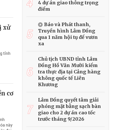
4
4 dự án giao thông trọng
điểm
Báo và Phát thanh,
ị xử
5
Truyền hình Lâm Đồng
qua 1 năm hội tụ để vươn
xa
g tỉnh
Chủ tịch UBND tỉnh Lâm
Đồng Hồ Văn Mười kiểm
6
tra thực địa tại Cảng hàng
không quốc tế Liên
Khương
ền cơ
Lâm Đồng quyết tâm giải
7
phóng mặt bằng sạch bàn
giao cho 2 dự án cao tốc
trước tháng 9/2026
ình
hóa này