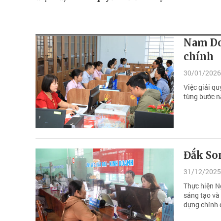
Nam Do
chính
30/01/2026
Việc giải q
từng bước n
Đắk So
31/12/2025
Thực hiện Ng
sáng tạo và
dựng chính q