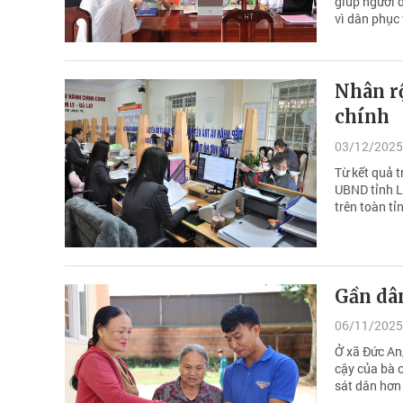
giúp người d
vì dân phục 
Nhân r
chính
03/12/2025
Từ kết quả t
UBND tỉnh L
trên toàn tỉ
Gần dân
06/11/2025
Ở xã Đức An,
cậy của bà 
sát dân hơn