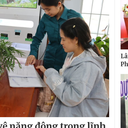
Lâ
Ph
vệ năng động trong lĩnh