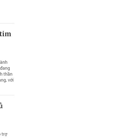
 tim
hành
à đang
nh thần
ng, với
ủ
 trợ