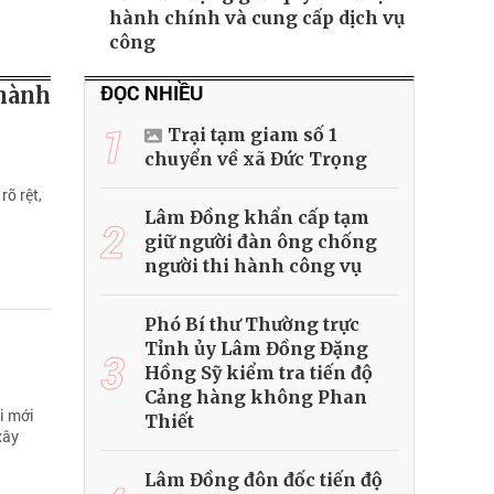
hành chính và cung cấp dịch vụ
công
ĐỌC NHIỀU
 hành
1
Trại tạm giam số 1
chuyển về xã Đức Trọng
õ rệt,
Lâm Đồng khẩn cấp tạm
2
giữ người đàn ông chống
người thi hành công vụ
Phó Bí thư Thường trực
Tỉnh ủy Lâm Đồng Đặng
3
Hồng Sỹ kiểm tra tiến độ
Cảng hàng không Phan
ổi mới
Thiết
xây
Lâm Đồng đôn đốc tiến độ