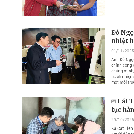
Đỗ Ngọc
nhiệt 
01/11/2025
Anh Đỗ Ngọc
chính công x
chứng minh,
trách nhiệm
một môi trư
Cát T
tục hà
29/10/2025
Xã Cát Tiên 
người dân yế