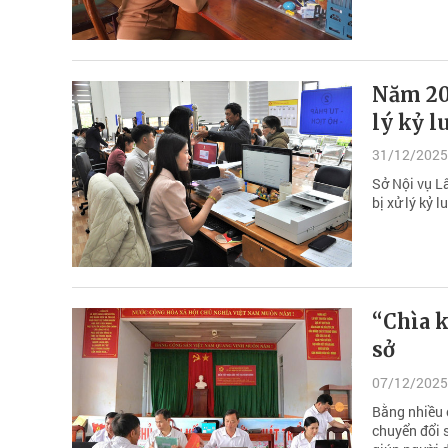
Năm 202
lý kỷ l
31/12/2025
Sở Nội vụ L
bị xử lý kỷ 
“Chìa k
sở
07/12/2025
Bằng nhiều 
chuyển đổi s