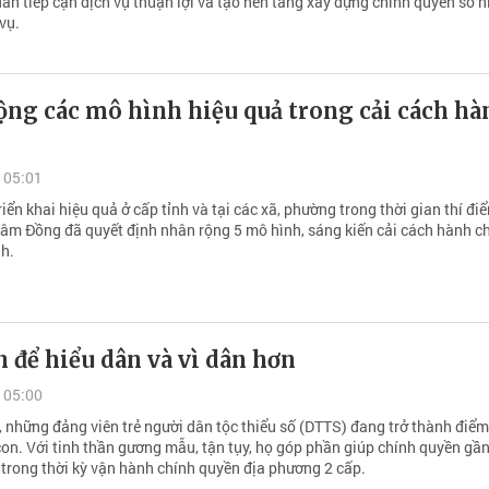
ân tiếp cận dịch vụ thuận lợi và tạo nền tảng xây dựng chính quyền số h
vụ.
ộng các mô hình hiệu quả trong cải cách hà
 05:01
riển khai hiệu quả ở cấp tỉnh và tại các xã, phường trong thời gian thí đi
âm Đồng đã quyết định nhân rộng 5 mô hình, sáng kiến cải cách hành c
nh.
 để hiểu dân và vì dân hơn
 05:00
 những đảng viên trẻ người dân tộc thiểu số (DTTS) đang trở thành điểm 
con. Với tinh thần gương mẫu, tận tụy, họ góp phần giúp chính quyền gần
 trong thời kỳ vận hành chính quyền địa phương 2 cấp.