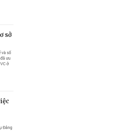
ơ sở
ế và số
 đã ưu
CVC ở
iệc
vụ Đảng