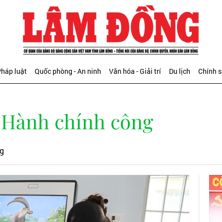
háp luật
Quốc phòng - An ninh
Văn hóa - Giải trí
Du lịch
Chính 
 Hành chính công
ng