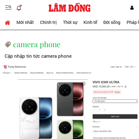
Mới nhất
Chính trị
Thời sự
Kinh tế
Đời sống
Pháp 
camera phone
Cập nhập tin tức camera phone