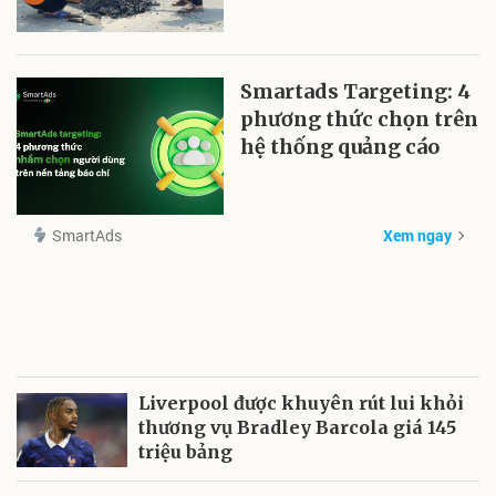
hệ thống quảng cáo
SmartAds
Xem ngay
Liverpool được khuyên rút lui khỏi
thương vụ Bradley Barcola giá 145
triệu bảng
Công an phường La Gi phát huy sức
mạnh lực lượng cơ sở
La Gi xây dựng thương hiệu du lịch