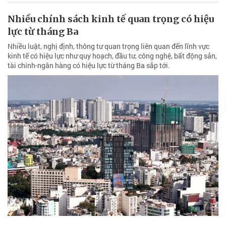
tài chính-ngân hàng có hiệu lực từ tháng Ba sắp tới.
Tuyến đường mong chờ được nâng cấp
Xuống cấp trầm trọng nhiều năm, tuyến quốc lộ 1A - Phong Phú
được người dân ví là "đường đau khổ", vẫn mòn mỏi chờ được đầu
tư nâng cấp.