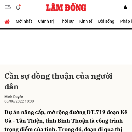
Mới nhất
Chính trị
Thời sự
Kinh tế
Đời sống
Pháp 
Gửi bình luận
Cần sự đồng thuận của người
dân
Minh Duyên
06/06/2022 10:00
Dự án nâng cấp, mở rộng đường ĐT.719 đoạn Kê
Gà - Tân Thiện, tỉnh Bình Thuận là công trình
Hủy
Gửi
trọng điểm của tỉnh. Trong đó, đoạn đi qua thị
xã La Gi có chiều dài 16,5 km.
Sau khi hoàn thành, công trình sẽ góp phần
quan trọng trong việc hoàn thiện mạng lưới giao
thông của tỉnh và thị xã, kết nối La Gi với thành