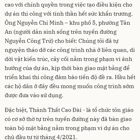
Nguyễn Công Trứ) cho biết: Chúng tôi đã tự
nguyện tháo dỡ các công trình nhà ở liên quan, di
dời vật kiến trúc, cây cối nằm trong phạm vi ảnh
hưởng của dự án, kịp thời bàn giao mặt bằng để
triển khai thi công đảm bảo tiến độ đề ra. Hầu hết
các hộ dân ở đây đều mong muốn công trình sớm
được đưa vào sử dụng.
Đặc biệt, Thánh Thất Cao Đài - là tổ chức tôn giáo
có cơ sở thờ tự trên tuyến đường này đã bàn giao
toàn bộ mặt bằng nằm trong phạm vi dự án cho
chủ đầu tư từ tháng 4/2021.
Mặc dù vậy, việc vướng mặt bằng của 5 hộ gia
đình, cá nhân thuộc địa bàn phường Tân Thiện
đã gây chậm trễ, ảnh hưởng nghiêm trọng đến