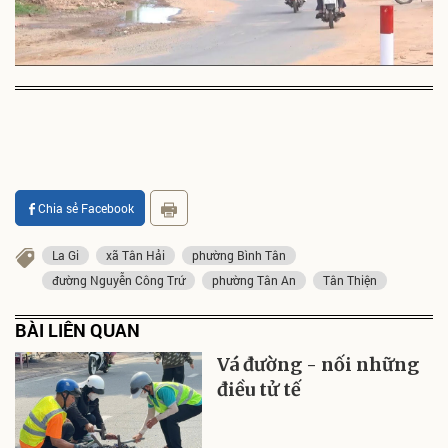
Chia sẻ Facebook
La Gi
xã Tân Hải
phường Bình Tân
đường Nguyễn Công Trứ
phường Tân An
Tân Thiện
BÀI LIÊN QUAN
Vá đường - nối những
điều tử tế
Smartads Targeting: 4
phương thức chọn trên