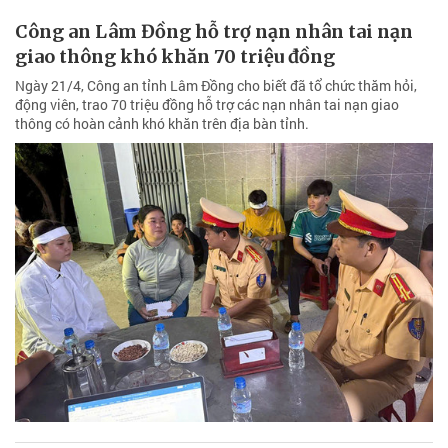
thông có hoàn cảnh khó khăn trên địa bàn tỉnh.
Tuyến đường “đau khổ” chờ nâng cấp
Tuyến đường Khánh Linh dài 4 km ở xã Sông Lũy nhiều năm nay
xuống cấp nghiêm trọng, gây khó khăn cho việc đi lại và tiềm ẩn
nguy cơ mất an toàn giao thông. Dù người dân liên tục kiến nghị,
tuyến đường vẫn chưa được đầu tư nâng cấp, trở thành nỗi trăn trở