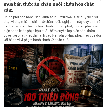
biện pháp khắc phục hậu quả, thẩm quyền lập biên bản, thẩm
quyền xử phạt, việc thi hành các biện pháp khắc phục hậu quả đối
với hành vi vi phạm hành chính về chăn nuôi.
Đưa nhau ra tòa vì vay “nóng”
Việc vay “nóng” với thủ tục đơn giản nhưng tiềm ẩn nhiều rủi ro, đã
khiến một mối quan hệ vay mượn ở xã Sơn Mỹ trở nên tranh chấp