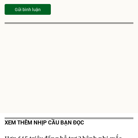
XEM THÊM NHỊP CẦU BẠN ĐỌC
Hơn 645 triệu đồng hỗ trợ 2 bệnh nhi mắc
bệnh hiểm nghèo
Ngày 30/6, Hội Bảo trợ Bệnh nhân nghèo - Người khuyết tật và Bảo
vệ quyền trẻ em tỉnh Lâm Đồng phối hợp Báo Dân trí và các đơn vị
hảo tâm tổ chức trao tặng hơn 645 triệu đồng cho 2 gia đình bệnh
nhi có hoàn cảnh đặc biệt khó khăn tại phường Lâm Viên - Đà Lạt.