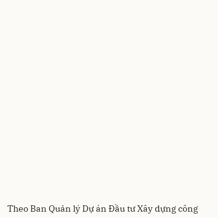
Theo Ban Quản lý Dự án Đầu tư Xây dựng công
trình giao thông Bình Thuận, đường Nguyễn
Công Trứ (đoạn qua trung tâm thị xã La Gi) thuộc
công trình Nâng cấp, mở rộng đường ĐT.719
đoạn Kê Gà - Tân Thiện có chiều rộng nền đường