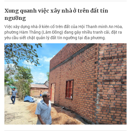
yêu cầu siết chặt quản lý đất tín ngưỡng tại địa phương.
Công an Lâm Đồng hỗ trợ nạn nhân tai nạn
giao thông khó khăn 70 triệu đồng
Ngày 21/4, Công an tỉnh Lâm Đồng cho biết đã tổ chức thăm hỏi,
động viên, trao 70 triệu đồng hỗ trợ các nạn nhân tai nạn giao