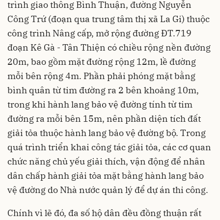
20m, bao gồm mặt đường rộng 12m, lề đường
mỗi bên rộng 4m. Phần phải phóng mặt bằng
bình quân từ tim đường ra 2 bên khoảng 10m,
trong khi hành lang bảo vệ đường tính từ tim
đường ra mỗi bên 15m, nên phần diện tích đất
giải tỏa thuộc hành lang bảo vệ đường bộ. Trong
quá trình triển khai công tác giải tỏa, các cơ quan
chức năng chủ yếu giải thích, vận động để nhân
dân chấp hành giải tỏa mặt bằng hành lang bảo
vệ đường do Nhà nước quản lý để dự án thi công.
Chính vì lẽ đó, đa số hộ dân đều đồng thuận rất
cao với chính quyền trong việc tạo điều kiện cho
dự án thi công với tinh thần hết sức khẩn trương.
Ông Nguyễn Chí Minh – khu phố 5, phường Tân
An (người dân sinh sống trên tuyến đường