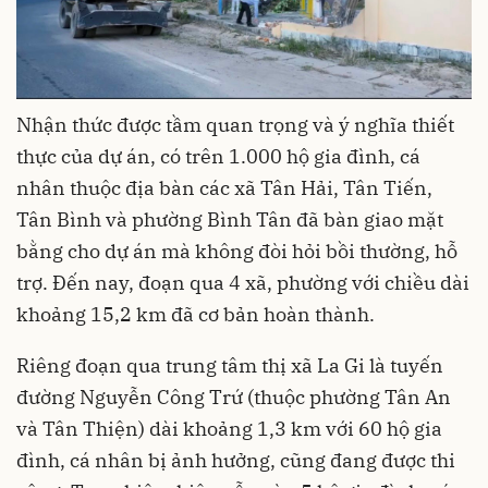
thực của dự án, có trên 1.000 hộ gia đình, cá
nhân thuộc địa bàn các xã Tân Hải, Tân Tiến,
Tân Bình và phường Bình Tân đã bàn giao mặt
bằng cho dự án mà không đòi hỏi bồi thường, hỗ
trợ. Đến nay, đoạn qua 4 xã, phường với chiều dài
khoảng 15,2 km đã cơ bản hoàn thành.
Riêng đoạn qua trung tâm thị xã La Gi là tuyến
đường Nguyễn Công Trứ (thuộc phường Tân An
và Tân Thiện) dài khoảng 1,3 km với 60 hộ gia
đình, cá nhân bị ảnh hưởng, cũng đang được thi
công. Tuy nhiên, hiện vẫn còn 5 hộ gia đình, cá
nhân thuộc địa bàn phường Tân Thiện chưa bàn
giao mặt bằng. Nguyên nhân chủ yếu là các hộ
này đề nghị bồi thường phần diện tích đất và tài
sản nằm trong hành lang bảo vệ đường bộ.