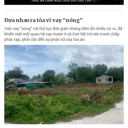
phức tạp, phải cần đến sự phân xử của tòa án.
Lâm Đồng tìm giải pháp xử lý dứt điểm ô
nhiễm tại bãi rác Di Linh
Những cột khói trắng bốc lên giữa rừng thông ven Quốc lộ 28 đang
trở thành nỗi ám ảnh với người dân và người đi đường khi qua xã Di