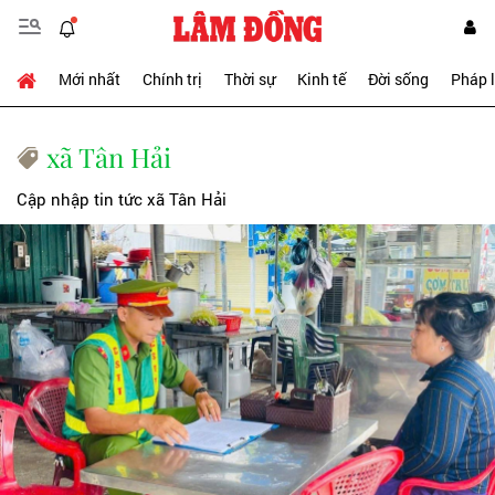
Mới nhất
Chính trị
Thời sự
Kinh tế
Đời sống
Pháp 
xã Tân Hải
Cập nhập tin tức xã Tân Hải