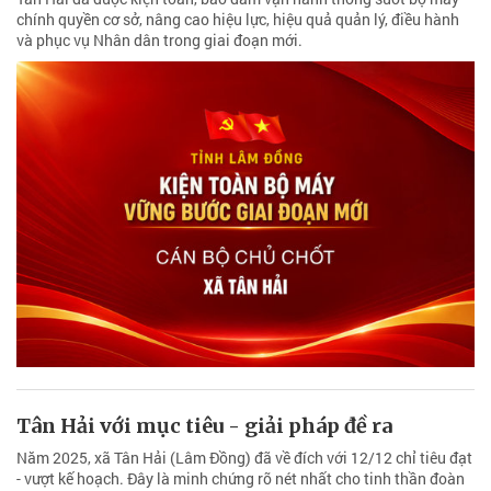
chính quyền cơ sở, nâng cao hiệu lực, hiệu quả quản lý, điều hành
và phục vụ Nhân dân trong giai đoạn mới.
Tân Hải với mục tiêu - giải pháp đề ra
Năm 2025, xã Tân Hải (Lâm Đồng) đã về đích với 12/12 chỉ tiêu đạt
- vượt kế hoạch. Đây là minh chứng rõ nét nhất cho tinh thần đoàn