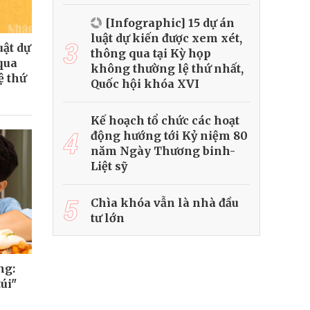
[Infographic] 15 dự án
luật dự kiến được xem xét,
3
uật dự
thông qua tại Kỳ họp
qua
không thường lệ thứ nhất,
ệ thứ
Quốc hội khóa XVI
Kế hoạch tổ chức các hoạt
4
động hướng tới Kỷ niệm 80
năm Ngày Thương binh-
Liệt sỹ
5
Chìa khóa vẫn là nhà đầu
tư lớn
ng:
úi"