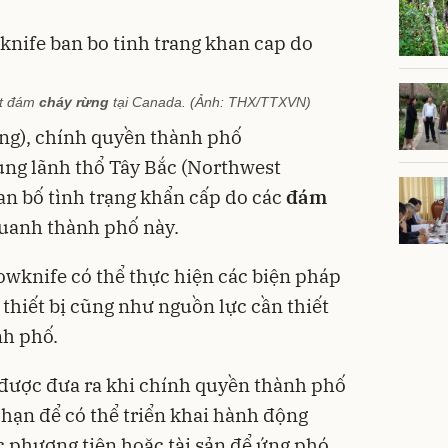
ột đám
cháy rừng
tại Canada. (Ảnh: THX/TTXVN)
ơng), chính quyền thành phố
ùng lãnh thổ Tây Bắc (Northwest
an bố tình trạng khẩn cấp do các
đám
uanh thành phố này.
wknife có thể thực hiện các biện pháp
thiết bị cũng như nguồn lực cần thiết
nh phố.
được đưa ra khi chính quyền thành phố
hạn để có thể triển khai hành động
c phương tiện hoặc tài sản để ứng phó