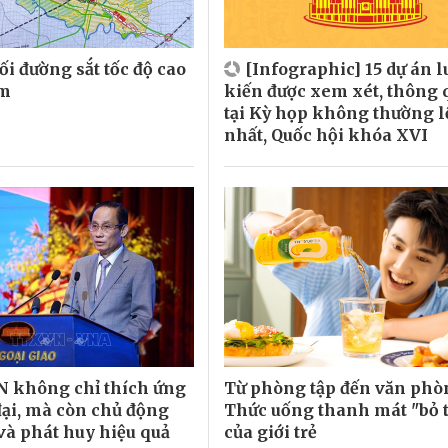
ối đường sắt tốc độ cao
[Infographic] 15 dự án l
am
kiến được xem xét, thông 
tại Kỳ họp không thường l
nhất, Quốc hội khóa XVI
 không chỉ thích ứng
Từ phòng tập đến văn phò
 đại, mà còn chủ động
Thức uống thanh mát "bỏ t
 và phát huy hiệu quả
của giới trẻ