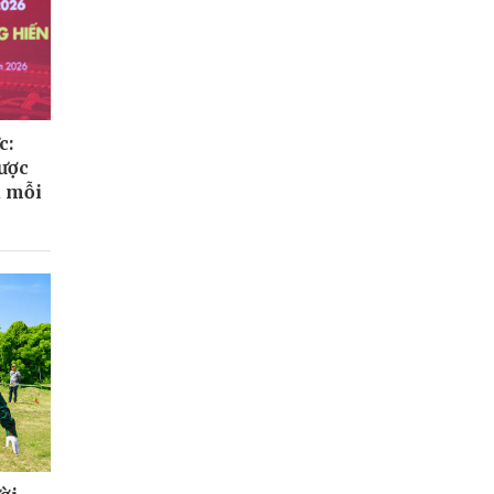
c:
ược
a mỗi