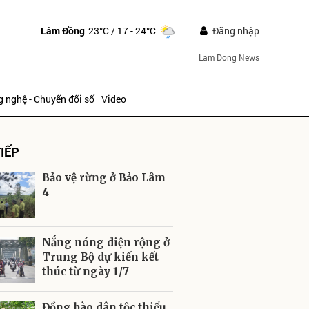
Lâm Đồng
23°C
/ 17 - 24°C
Đăng nhập
Lam Dong News
 nghệ - Chuyển đổi số
Video
IẾP
Bảo vệ rừng ở Bảo Lâm
4
ửi
Nắng nóng diện rộng ở
Trung Bộ dự kiến kết
thúc từ ngày 1/7
Đồng bào dân tộc thiểu