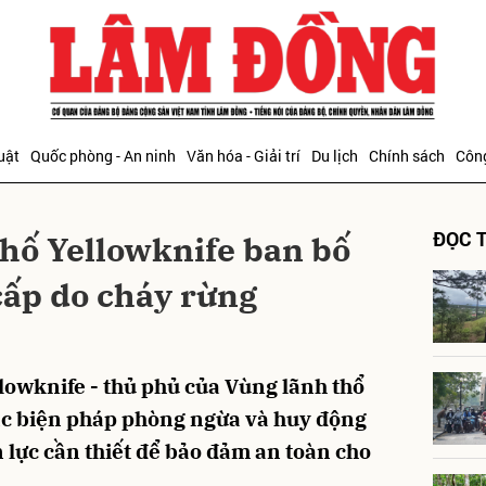
bình luận
uật
Quốc phòng - An ninh
Văn hóa - Giải trí
Du lịch
Chính sách
Công
ĐỌC T
hố Yellowknife ban bố
cấp do cháy rừng
Hủy
G
owknife - thủ phủ của Vùng lãnh thổ
các biện pháp phòng ngừa và huy động
 lực cần thiết để bảo đảm an toàn cho