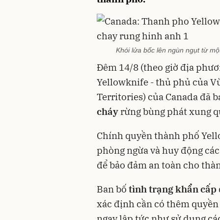
Khói lửa bốc lên ngùn ngụt từ m
Đêm 14/8 (theo giờ địa phư
Yellowknife - thủ phủ của V
Territories) của Canada đã b
cháy
rừng bùng phát xung q
Chính quyền thành phố Yello
phòng ngừa và huy động các 
để bảo đảm an toàn cho thà
Ban bố
tình trạng khẩn cấp
xác định cần có thêm quyền 
ngay lập tức như sử dụng cá