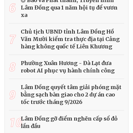
Báo và Phát thanh, Truyền hình
6
Lâm Đồng qua 1 năm hội tụ để vươn
xa
Chủ tịch UBND tỉnh Lâm Đồng Hồ
7
Văn Mười kiểm tra thực địa tại Cảng
hàng không quốc tế Liên Khương
8
Phường Xuân Hương - Đà Lạt đưa
robot AI phục vụ hành chính công
Lâm Đồng quyết tâm giải phóng mặt
9
bằng sạch bàn giao cho 2 dự án cao
tốc trước tháng 9/2026
10
Lâm Đồng gỡ điểm nghẽn cấp sổ đỏ
lần đầu