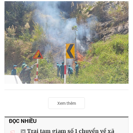
Xem thêm
ĐỌC NHIỀU
Trại tạm giam số 1 chuyển về xã