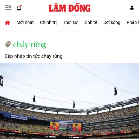
Mới nhất
Chính trị
Thời sự
Kinh tế
Đời sống
Pháp 
cháy rừng
Cập nhập tin tức cháy rừng