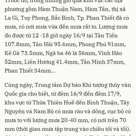
Trước
đó, t
rong những
giờ qua khu vực các
địa
phương gồm
Hàm Thuận Nam, Hàm Tân, thị xã
La Gi, Tuy Phong, Bắc Bình, Tp
.
Phan Thiết đã có
mưa, có nơi mưa vừa đến mưa rất to
.
Lượng mưa
đo được từ 12
-18 giờ ngày
16/9
tại
Tân Tiến
107.8mm, Tân Hải 95.6mm, Phong Phú 91mm,
Kê Gà 73.5
mm, Ngã ba 46
là
56mm, Vĩnh Hảo
52mm, Liên Hương 41.4mm, Tân Minh 37mm,
Phan Thiết 34
mm
…
Cùng
ngày, Trung tâm Dự báo Khí tượng thủy văn
Quốc gia cho biết,
từ đêm 16/9
đến đêm
17/9,
khu vực từ
Thừa Thiên Huế
đến Bình Thuận, Tây
Nguyên và Nam Bộ có mưa rào và dông, cục bộ có
mưa to với lượng mưa
20
-
4
0 mm, có nơi trên 70
mm
(thời gian mưa tập trung vào chiều tối và tối)
.