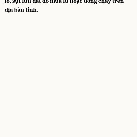
lở, sụt lún đất do mưa lũ hoặc dòng chảy trên
địa bàn tỉnh.