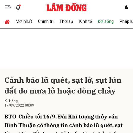
Mới nhất
Chính trị
Thời sự
Kinh tế
Đời sống
Pháp l
Gửi bình luận
Cảnh báo lũ quét, sạt lở, sụt lún
đất do mưa lũ hoặc dòng chảy
Hủy
Gửi
K. Hằng
17/09/2022 08:09
BTO-Chiều tối 16/9, Đài Khí tượng thủy văn
Bình Thuận có thông tin cảnh báo lũ quét, sạt