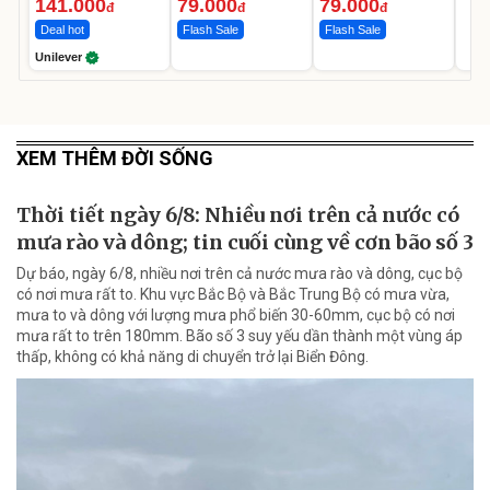
Ngày
141.000
79.000
79.000
đ
đ
đ
Deal hot
Flash Sale
Flash Sale
Unilever
XEM THÊM ĐỜI SỐNG
Thời tiết ngày 6/8: Nhiều nơi trên cả nước có
mưa rào và dông; tin cuối cùng về cơn bão số 3
Dự báo, ngày 6/8, nhiều nơi trên cả nước mưa rào và dông, cục bộ
có nơi mưa rất to. Khu vực Bắc Bộ và Bắc Trung Bộ có mưa vừa,
mưa to và dông với lượng mưa phổ biến 30-60mm, cục bộ có nơi
mưa rất to trên 180mm. Bão số 3 suy yếu dần thành một vùng áp
thấp, không có khả năng di chuyển trở lại Biển Đông.