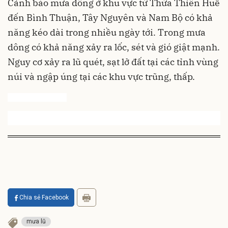
Cảnh báo
mưa dông
ở
khu vực
từ Thừa Thiên Huế
đến Bình Thuận, Tây Nguyên và Nam Bộ có khả
năng kéo dài trong nhiều ngày tới.
Trong mưa
dông có khả năng xảy ra lốc, sét và gió giật mạnh.
Nguy cơ xảy ra lũ quét, sạt lở đất tại
các tỉnh vùng
núi
và ngập úng tại các khu vực trũng, thấp
.
Chia sẻ Facebook
mưa lũ