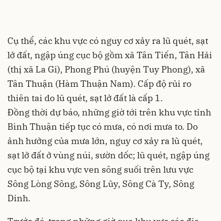
Cụ
thể,
các khu vực có nguy cơ xảy ra lũ quét, sạt
lở đất, ngập úng cục bộ
gồm
xã Tân Tiến, Tân Hải
(t
hị xã La Gi
)
, Phong Phú
(
huyện Tuy Phong
), xã
Tân Thuận
(
Hàm Thuận Nam
).
Cấp độ rủi ro
thiên tai do lũ quét
,
sạt lở đất
là
cấp 1.
Đồng
thời dự báo, những giờ tới
trên khu vực tỉnh
Bình Thuậ
n
tiếp tục có mưa, có nơi mưa to
.
Do
ảnh hưởng của mưa lớn
,
nguy cơ xảy ra lũ quét,
sạt lở đất ở vùng núi, sườn dốc; lũ quét, ngập úng
cục bộ tại khu vực ven sông suối trên lưu vực
Sông Lòng Sông, Sông L
ũy
, Sông Cà Ty, Sông
Dinh.