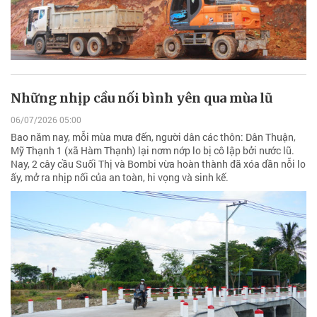
Những nhịp cầu nối bình yên qua mùa lũ
06/07/2026 05:00
Bao năm nay, mỗi mùa mưa đến, người dân các thôn: Dân Thuận,
Mỹ Thạnh 1 (xã Hàm Thạnh) lại nơm nớp lo bị cô lập bởi nước lũ.
Nay, 2 cây cầu Suối Thị và Bombi vừa hoàn thành đã xóa dần nỗi lo
ấy, mở ra nhịp nối của an toàn, hi vọng và sinh kế.