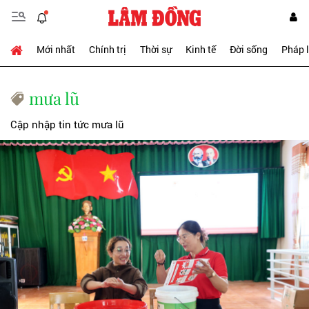
Mới nhất
Chính trị
Thời sự
Kinh tế
Đời sống
Pháp 
mưa lũ
Cập nhập tin tức mưa lũ