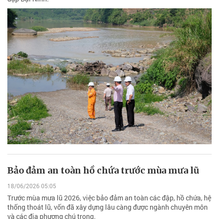
Bảo đảm an toàn hồ chứa trước mùa mưa lũ
18/06/2026 05:05
Trước mùa mưa lũ 2026, việc bảo đảm an toàn các đập, hồ chứa, hệ
thống thoát lũ, vốn đã xây dựng lâu càng được ngành chuyên môn
và các địa phương chú trọng.