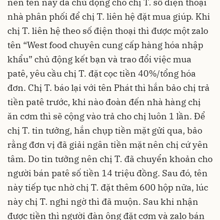
nên tên này đã chủ động cho chị T. số điện thoại
nhà phân phối để chị T. liên hệ đặt mua giúp. Khi
chị T. liên hệ theo số điện thoại thì được một zalo
tên “West food chuyên cung cấp hàng hóa nhập
khẩu” chủ động kết bạn và trao đổi việc mua
patê, yêu cầu chị T. đặt cọc tiền 40%/tổng hóa
đơn. Chị T. báo lại với tên Phát thì hắn bảo chị trả
tiền patê trước, khi nào đoàn đến nhà hàng chị
ăn cơm thì sẽ cộng vào trả cho chị luôn 1 lần. Để
chị T. tin tưởng, hắn chụp tiền mặt gửi qua, bảo
rằng đơn vị đã giải ngân tiền mặt nên chị cứ yên
tâm. Do tin tưởng nên chị T. đã chuyển khoản cho
người bán patê số tiền 14 triệu đồng. Sau đó, tên
này tiếp tục nhờ chị T. đặt thêm 600 hộp nữa, lúc
này chị T. nghi ngờ thì đã muộn. Sau khi nhận
được tiền thì người đàn ông đặt cơm và zalo bán