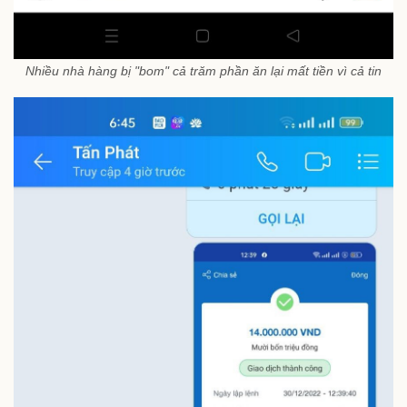
Nhiều nhà hàng bị "bom" cả trăm phần ăn lại mất tiền vì cả tin