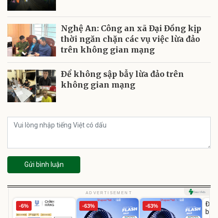
Nghệ An: Công an xã Đại Đồng kịp
thời ngăn chặn các vụ việc lừa đảo
trên không gian mạng
Ðể không sập bẫy lừa đảo trên
không gian mạng
Gửi bình luận
U
ADVERTISEMENT
Đai 
-6%
-63%
-63%
bé 