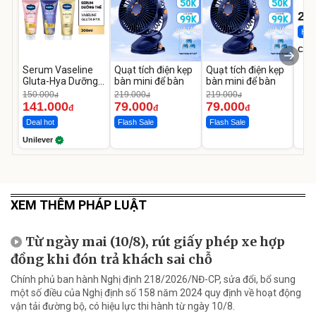
1-9 
22
Hot 
Cecil
Serum Vaseline
Quạt tích điện kẹp
Quạt tích điện kẹp
Gluta-Hya Dưỡng
bàn mini để bàn
bàn mini để bàn
Da Sáng Mịn Sau 7
150.000
219.000
219.000
đ
đ
đ
Ngày
141.000
79.000
79.000
đ
đ
đ
Deal hot
Flash Sale
Flash Sale
Unilever
XEM THÊM PHÁP LUẬT
Từ ngày mai (10/8), rút giấy phép xe hợp
đồng khi đón trả khách sai chỗ
Chính phủ ban hành Nghị định 218/2026/NĐ-CP, sửa đổi, bổ sung
một số điều của Nghị định số 158 năm 2024 quy định về hoạt động
vận tải đường bộ, có hiệu lực thi hành từ ngày 10/8.