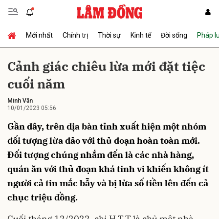
Mới nhất
Chính trị
Thời sự
Kinh tế
Đời sống
Pháp l
Gửi bình luận
Cảnh giác chiêu lừa mới đặt tiệc
cuối năm
Minh Vân
10/01/2023 05:56
Gần đây, trên địa bàn tỉnh xuất hiện một nhóm
đối tượng lừa đảo với thủ đoạn hoàn toàn mới.
Hủy
Gửi
Đối tượng chúng nhắm đến là các nhà hàng,
quán ăn với thủ đoạn khá tinh vi khiến không ít
người cả tin mắc bẫy và bị lừa số tiền lên đến cả
chục triệu đồng.
Cuối tháng 12/2022, chị H.T.T là chủ một nhà