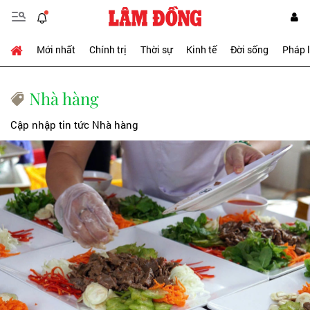
Mới nhất
Chính trị
Thời sự
Kinh tế
Đời sống
Pháp 
Nhà hàng
Cập nhập tin tức Nhà hàng