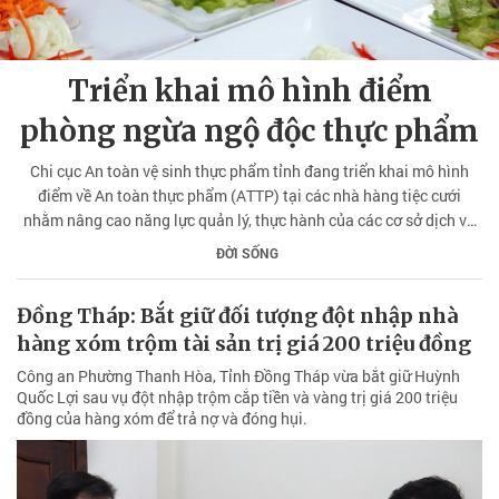
Triển khai mô hình điểm
phòng ngừa ngộ độc thực phẩm
Chi cục An toàn vệ sinh thực phẩm tỉnh đang triển khai mô hình
điểm về An toàn thực phẩm (ATTP) tại các nhà hàng tiệc cưới
nhằm nâng cao năng lực quản lý, thực hành của các cơ sở dịch vụ
ăn uống quy mô lớn, góp phần chủ động phòng ngừa các sự cố mất
ĐỜI SỐNG
ATTP trên địa bàn.
Đồng Tháp: Bắt giữ đối tượng đột nhập nhà
hàng xóm trộm tài sản trị giá 200 triệu đồng
Công an Phường Thanh Hòa, Tỉnh Đồng Tháp vừa bắt giữ Huỳnh
Quốc Lợi sau vụ đột nhập trộm cắp tiền và vàng trị giá 200 triệu
đồng của hàng xóm để trả nợ và đóng hụi.