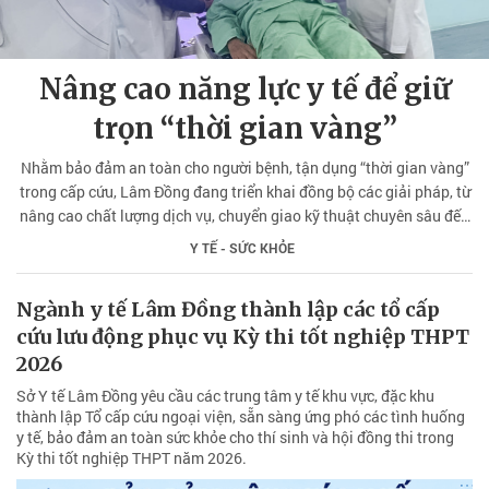
Nâng cao năng lực y tế để giữ
trọn “thời gian vàng”
Nhằm bảo đảm an toàn cho người bệnh, tận dụng “thời gian vàng”
trong cấp cứu, Lâm Đồng đang triển khai đồng bộ các giải pháp, từ
nâng cao chất lượng dịch vụ, chuyển giao kỹ thuật chuyên sâu đến
củng cố y tế cơ sở, tạo bước chuyển mới cho ngành y tế địa phương.
Y TẾ - SỨC KHỎE
Ngành y tế Lâm Đồng thành lập các tổ cấp
cứu lưu động phục vụ Kỳ thi tốt nghiệp THPT
2026
Sở Y tế Lâm Đồng yêu cầu các trung tâm y tế khu vực, đặc khu
thành lập Tổ cấp cứu ngoại viện, sẵn sàng ứng phó các tình huống
y tế, bảo đảm an toàn sức khỏe cho thí sinh và hội đồng thi trong
Kỳ thi tốt nghiệp THPT năm 2026.