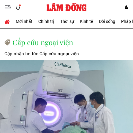
Mới nhất
Chính trị
Thời sự
Kinh tế
Đời sống
Pháp 
Cấp cứu ngoại viện
Cập nhập tin tức Cấp cứu ngoại viện