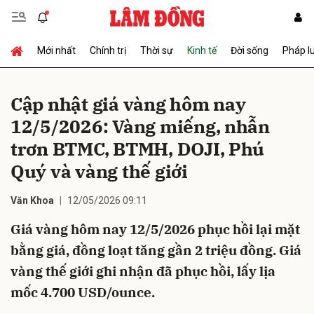
Mới nhất
Chính trị
Thời sự
Kinh tế
Đời sống
Pháp l
Gửi bình luận
Cập nhật giá vàng hôm nay
12/5/2026: Vàng miếng, nhẫn
trơn BTMC, BTMH, DOJI, Phú
Quý và vàng thế giới
Văn Khoa
12/05/2026 09:11
Hủy
Gửi
Giá vàng hôm nay 12/5/2026 phục hồi lại mặt
bằng giá, đồng loạt tăng gần 2 triệu đồng. Giá
vàng thế giới ghi nhận đã phục hồi, lấy lịa
mốc 4.700 USD/ounce.