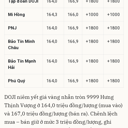
Tập đoàn DOJI
164,0
166,9
+1800
+1800
Mi Hồng
164,3
166,0
+1000
+1000
PNJ
164,0
166,9
+1800
+1800
Bảo Tín Minh
164,0
166,9
+1800
+1800
Châu
Bảo Tín Mạnh
164,0
166,9
+1800
+1800
Hải
Phú Quý
164,0
166,9
+1800
+1800
DOJI niêm yết giá vàng nhẫn tròn 9999 Hưng
Thịnh Vượng ở 164,0 triệu đồng/lượng (mua vào)
và 167,0 triệu đồng/lượng (bán ra). Chênh lệch
mua – bán giữ ở mức 3 triệu đồng/lượng, ghi