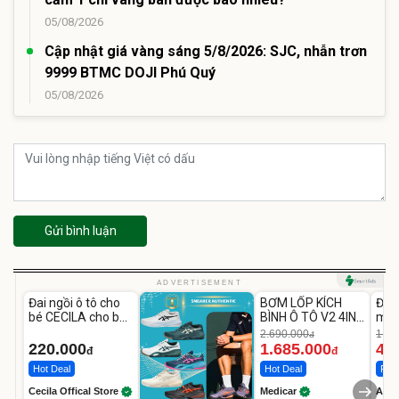
05/08/2026
Cập nhật giá vàng sáng 5/8/2026: SJC, nhẫn trơn
9999 BTMC DOJI Phú Quý
05/08/2026
Gửi bình luận
Unmute
Unmute
U
ADVERTISEMENT
Đai ngồi ô tô cho
BƠM LỐP KÍCH
Đèn
-37%
bé CECILA cho bé
BÌNH Ô TÔ V2 4IN1
mặt
1-9 tuổi
Medicar
202
2.690.000
1.08
đ
12.000mAh
LED
220.000
1.685.000
46
đ
đ
Hot Deal
Hot Deal
Flas
Cecila Offical Store
Medicar
A do