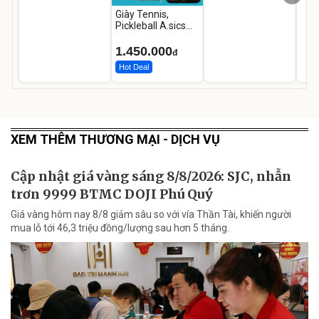
Giày Tennis,
Pickleball A.sics
Resolution X Đủ
Các Phối Màu
1.450.000
đ
Hot Deal
XEM THÊM THƯƠNG MẠI - DỊCH VỤ
Cập nhật giá vàng sáng 8/8/2026: SJC, nhẫn
trơn 9999 BTMC DOJI Phú Quý
Giá vàng hôm nay 8/8 giảm sâu so với vía Thần Tài, khiến người
mua lỗ tới 46,3 triệu đồng/lượng sau hơn 5 tháng.