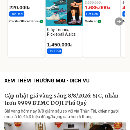
1-9 tuổi
Medicar
202
2.690.000
1.08
đ
12.000mAh
LED
220.000
1.685.000
46
đ
đ
Hot Deal
Hot Deal
Flas
Cecila Offical Store
Medicar
A do
Giày Tennis,
Pickleball A.sics
Resolution X Đủ
Các Phối Màu
1.450.000
đ
Hot Deal
XEM THÊM THƯƠNG MẠI - DỊCH VỤ
Cập nhật giá vàng sáng 8/8/2026: SJC, nhẫn
trơn 9999 BTMC DOJI Phú Quý
Giá vàng hôm nay 8/8 giảm sâu so với vía Thần Tài, khiến người
mua lỗ tới 46,3 triệu đồng/lượng sau hơn 5 tháng.