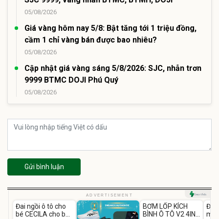
05/08/2026
Giá vàng hôm nay 5/8: Bật tăng tới 1 triệu đồng,
cầm 1 chỉ vàng bán được bao nhiêu?
05/08/2026
Cập nhật giá vàng sáng 5/8/2026: SJC, nhẫn trơn
9999 BTMC DOJI Phú Quý
05/08/2026
Gửi bình luận
Unmute
Unmute
U
ADVERTISEMENT
Đai ngồi ô tô cho
BƠM LỐP KÍCH
Đèn
-37%
bé CECILA cho bé
BÌNH Ô TÔ V2 4IN1
mặt