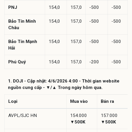
PNJ
154,0
157,0
-500
-500
Bảo Tín Minh
154,0
157,0
-500
-500
Châu
Bảo Tín Mạnh
154,0
157,0
-500
-500
Hải
Phú Quý
154,0
157,0
-200
-500
1. DOJI - Cập nhật: 4/6/2026 4:00 - Thời gian website
nguồn cung cấp - ▼/▲ Trong ngày hôm qua.
Loại
Mua vào
Bán ra
AVPL/SJC HN
154.000
157.000
▼500K
▼500K