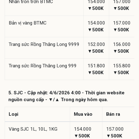
Nhẫn tròn trơn BTMC
154.000
157.000
▼500K
▼500K
Bản vị vàng BTMC
154.000
157.000
▼500K
▼500K
Trang sức Rồng Thăng Long 9999
152.000
156.000
▼500K
▼500K
Trang sức Rồng Thăng Long 999
151.800
155.800
▼500K
▼500K
5. SJC - Cập nhật: 4/6/2026 4:00 - Thời gian website
nguồn cung cấp - ▼/▲ Trong ngày hôm qua.
Loại
Mua vào
Bán ra
Vàng SJC 1L, 10L, 1KG
154.000
157.000
▼500K
▼500K