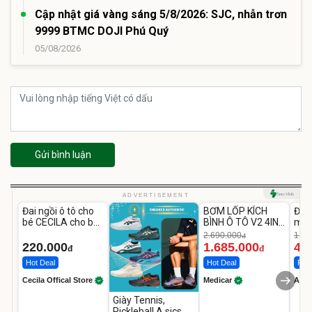
Cập nhật giá vàng sáng 5/8/2026: SJC, nhẫn trơn
9999 BTMC DOJI Phú Quý
05/08/2026
Gửi bình luận
Unmute
Unmute
U
ADVERTISEMENT
Đai ngồi ô tô cho
BƠM LỐP KÍCH
Đèn
-37%
bé CECILA cho bé
BÌNH Ô TÔ V2 4IN1
mặt
1-9 tuổi
Medicar
202
2.690.000
1.08
đ
12.000mAh
LED
220.000
1.685.000
46
đ
đ
Hot Deal
Hot Deal
Flas
Cecila Offical Store
Medicar
A do
Giày Tennis,
Pickleball A.sics