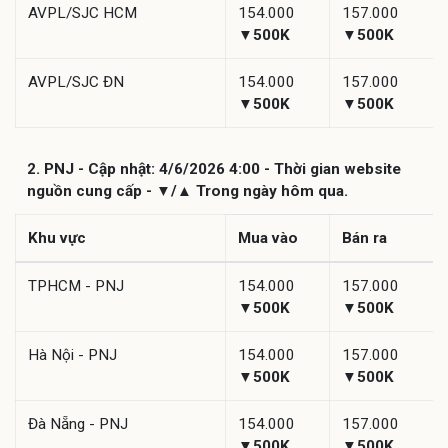
AVPL/SJC HCM
154.000
157.000
▼500K
▼500K
AVPL/SJC ĐN
154.000
157.000
▼500K
▼500K
2. PNJ - Cập nhật: 4/6/2026 4:00 - Thời gian website
nguồn cung cấp - ▼/▲ Trong ngày hôm qua.
Khu vực
Mua vào
Bán ra
TPHCM - PNJ
154.000
157.000
▼500K
▼500K
Hà Nội - PNJ
154.000
157.000
▼500K
▼500K
Đà Nẵng - PNJ
154.000
157.000
▼500K
▼500K