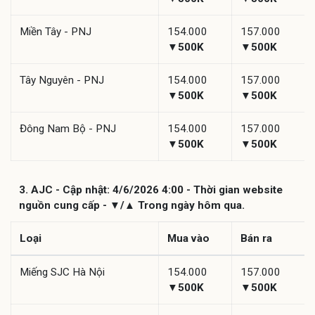
Miền Tây - PNJ
154.000
157.000
▼500K
▼500K
Tây Nguyên - PNJ
154.000
157.000
▼500K
▼500K
Đông Nam Bộ - PNJ
154.000
157.000
▼500K
▼500K
3. AJC - Cập nhật: 4/6/2026 4:00 - Thời gian website
nguồn cung cấp - ▼/▲ Trong ngày hôm qua.
Loại
Mua vào
Bán ra
Miếng SJC Hà Nội
154.000
157.000
▼500K
▼500K