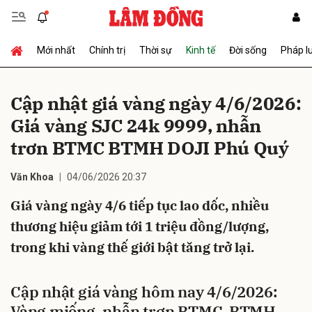
Mới nhất
Chính trị
Thời sự
Kinh tế
Đời sống
Pháp l
Gửi bình luận
Cập nhật giá vàng ngày 4/6/2026:
Giá vàng SJC 24k 9999, nhẫn
trơn BTMC BTMH DOJI Phú Quý
Văn Khoa
04/06/2026 20:37
Giá vàng ngày 4/6 tiếp tục lao dốc, nhiều
Hủy
Gửi
thương hiệu giảm tới 1 triệu đồng/lượng,
trong khi vàng thế giới bật tăng trở lại.
Cập nhật giá vàng hôm nay 4/6/2026:
Vàng miếng, nhẫn trơn BTMC, BTMH,