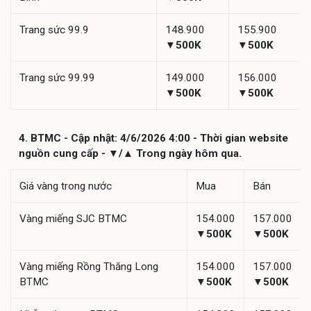
Trang sức 99.9
148.900
155.900
▼500K
▼500K
Trang sức 99.99
149.000
156.000
▼500K
▼500K
4. BTMC - Cập nhật: 4/6/2026 4:00 - Thời gian website
nguồn cung cấp - ▼/▲ Trong ngày hôm qua.
Giá vàng trong nước
Mua
Bán
Vàng miếng SJC BTMC
154.000
157.000
▼500K
▼500K
Vàng miếng Rồng Thăng Long
154.000
157.000
BTMC
▼500K
▼500K