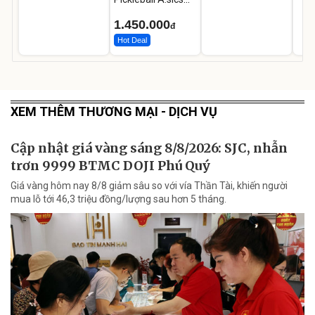
Resolution X Đủ
Các Phối Màu
1.450.000
đ
Hot Deal
XEM THÊM THƯƠNG MẠI - DỊCH VỤ
Cập nhật giá vàng sáng 8/8/2026: SJC, nhẫn
trơn 9999 BTMC DOJI Phú Quý
Giá vàng hôm nay 8/8 giảm sâu so với vía Thần Tài, khiến người
mua lỗ tới 46,3 triệu đồng/lượng sau hơn 5 tháng.