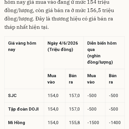
hôm nay giá mua vào đang ử mức 154 triệu
đồng/lượng, còn giá bán ra ở mức 156,5 triệu
đồng/lượng. Đây là thương hiệu có giá bán ra
tháp nhất hiện tại.
Giá vàng hôm
Ngày 4/6/2026
Diễn biến hôm
nay
(Triệu đồng)
qua
(nghìn
đồng/lượng)
Mua
Bán
Mua
Bán
vào
ra
vào
ra
SJC
154,0
157,0
-500
-500
Tập đoàn DOJI
154,0
157,0
-500
-500
Mi Hồng
154,0
155,8
-1500
-1400