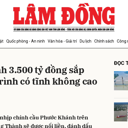
bình luận
ật
Quốc phòng - An ninh
Văn hóa - Giải trí
Du lịch
Chính sách
Công 
ĐỌC T
 3.500 tỷ đồng sắp
rình có tĩnh không cao
Hủy
G
, nhịp chính cầu Phước Khánh trên
ng Thành sẽ được nối liền, đánh dấu