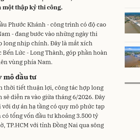
 một thập kỷ thi công.
cầu Phước Khánh - công trình có độ cao
Nam - đang bước vào những ngày thi
p long nhịp chính. Đây là mắt xích
ốc Bến Lức - Long Thành, góp phần hoàn
liên vùng phía Nam.
y mô đầu tư
 thời tiết thuận lợi, công tác hợp long
sẽ diễn ra vào giữa tháng 6/2026. Đây
i với dự án hạ tầng có quy mô phức tạp
h có tổng vốn đầu tư khoảng 3.500 tỷ
iờ, TP.HCM với tỉnh Đồng Nai qua sông