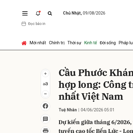
Chủ Nhật,
09/08/2026
Đọc báo in
Gửi 
Mới nhất
Chính trị
Thời sự
Kinh tế
Đời sống
Pháp lu
Cầu Phước Khánh
hợp long: Công t
nhất Việt Nam
Tuệ Nhân
04/06/2026 05:01
Dự kiến giữa tháng 6/2026
tuyến cao tốc Bến Lức - Lo