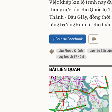
Việc khép kín lộ trình này đư
thông cực lớn cho Quốc lộ 1,
Thành - Dầu Giây, đồng thời
tăng trưởng kinh tế cho toà
Chia sẻ Facebook
cầu Phước Khánh
cao tốc Bến Lức
quy hoạch TP.HCM
BÀI LIÊN QUAN