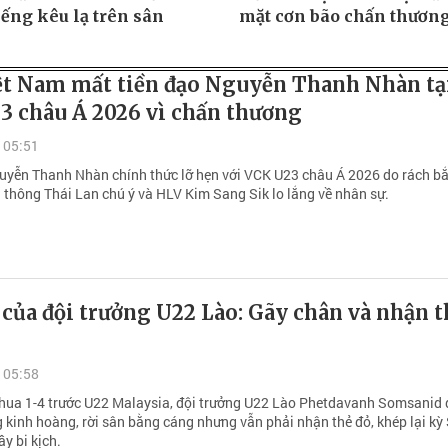
iếng kêu lạ trên sân
mặt cơn bão chấn thươn
ệt Nam mất tiền đạo Nguyễn Thanh Nhàn tạ
3 châu Á 2026 vì chấn thương
 05:51
uyễn Thanh Nhàn chính thức lỡ hẹn với VCK U23 châu Á 2026 do rách bắ
n thông Thái Lan chú ý và HLV Kim Sang Sik lo lắng về nhân sự.
 của đội trưởng U22 Lào: Gãy chân và nhận t
 05:58
thua 1-4 trước U22 Malaysia, đội trưởng U22 Lào Phetdavanh Somsanid
 kinh hoàng, rời sân bằng cáng nhưng vẫn phải nhận thẻ đỏ, khép lại kỳ
y bi kịch.