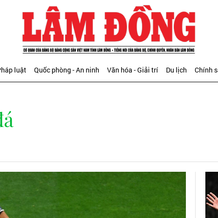
háp luật
Quốc phòng - An ninh
Văn hóa - Giải trí
Du lịch
Chính 
đá