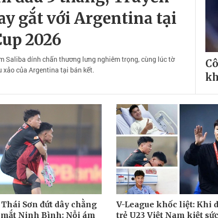
y gắt với Argentina tại
Cup 2026
am Saliba dính chấn thương lưng nghiêm trọng, cùng lúc tờ
Cô
u xảo của Argentina tại bán kết.
kh
Thái Sơn đứt dây chằng
V-League khốc liệt: Khi 
 mắt Ninh Bình: Nỗi ám
trẻ U23 Việt Nam kiệt sức