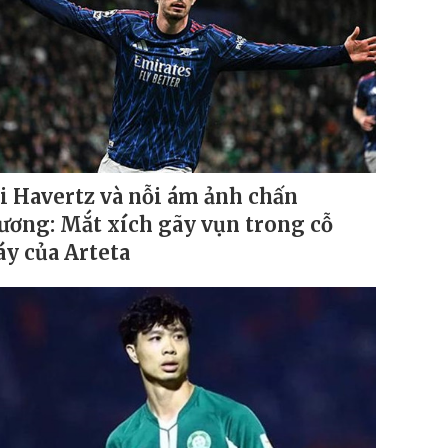
i Havertz và nỗi ám ảnh chấn
ương: Mắt xích gãy vụn trong cỗ
y của Arteta