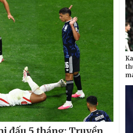
Ka
th
má
hi đấu 5 tháng; Truyền