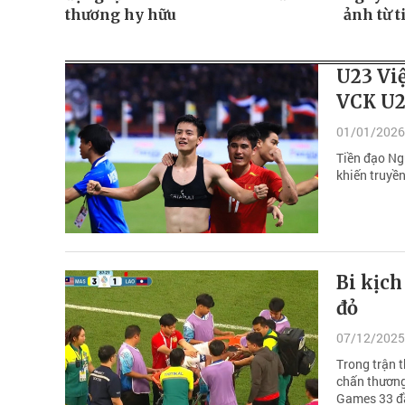
thương hy hữu
ảnh từ t
U23 Vi
VCK U2
01/01/2026
Tiền đạo Ng
khiến truyề
Bi kịch
đỏ
07/12/2025
Trong trận 
chấn thương
Games 33 đầ