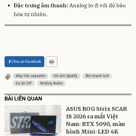
Đặc trưng âm thanh:
Analog lo-fi với độ bão
hòa tự nhiên.
Chia sẻ Facebook
Máy hát cassette
Ghi âm Spotify
Âm thanh lo-fi
Dự án DIY
Analog Audio
BÀI LIÊN QUAN
ASUS ROG Strix SCAR
18 2026 ra mắt Việt
Nam: RTX 5090, màn
hình Mini-LED 4K