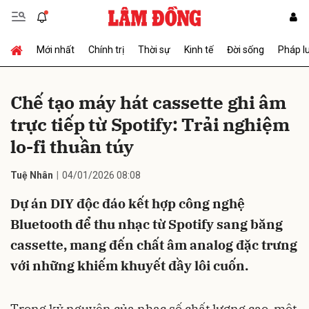
Mới nhất
Chính trị
Thời sự
Kinh tế
Đời sống
Pháp l
Gửi bình luận
Chế tạo máy hát cassette ghi âm
trực tiếp từ Spotify: Trải nghiệm
lo-fi thuần túy
Tuệ Nhân
04/01/2026 08:08
Dự án DIY độc đáo kết hợp công nghệ
Hủy
Gửi
Bluetooth để thu nhạc từ Spotify sang băng
cassette, mang đến chất âm analog đặc trưng
với những khiếm khuyết đầy lôi cuốn.
Trong kỷ nguyên của nhạc số chất lượng cao, một