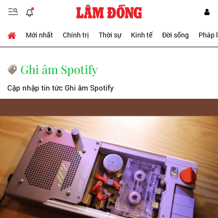
Mới nhất
Chính trị
Thời sự
Kinh tế
Đời sống
Pháp 
Ghi âm Spotify
Cập nhập tin tức Ghi âm Spotify