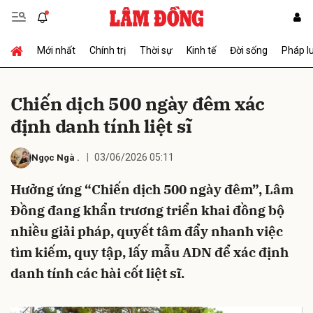
Mới nhất
Chính trị
Thời sự
Kinh tế
Đời sống
Pháp l
Gửi bình luận
Chiến dịch 500 ngày đêm xác
định danh tính liệt sĩ
03/06/2026 05:11
Ngọc Ngà
.
Hưởng ứng “Chiến dịch 500 ngày đêm”, Lâm
Đồng đang khẩn trương triển khai đồng bộ
Hủy
Gửi
nhiều giải pháp, quyết tâm đẩy nhanh việc
tìm kiếm, quy tập, lấy mẫu ADN để xác định
danh tính các hài cốt liệt sĩ.