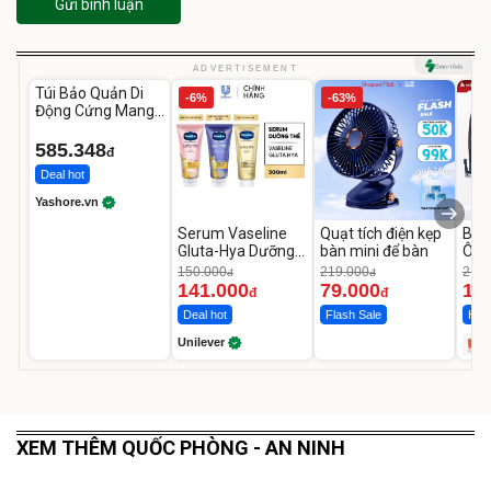
Gửi bình luận
Unmute
ADVERTISEMENT
Túi Bảo Quản Di
-6%
-63%
Động Cứng Mang
Theo Dành Cho
Jbl Xtreme 4
585.348
đ
Deal hot
Yashore.vn
Serum Vaseline
Quạt tích điện kẹp
Bơm
Gluta-Hya Dưỡng
bàn mini để bàn
Ô T
Da Sáng Mịn Sau 7
MED
150.000
219.000
2.69
đ
đ
Ngày
12.
141.000
79.000
1.
đ
đ
Deal hot
Flash Sale
Hot 
Unilever
XEM THÊM QUỐC PHÒNG - AN NINH