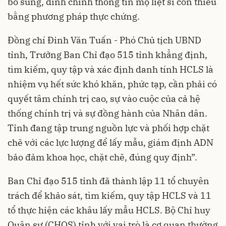
bổ sung, đính chính thông tin mộ liệt sĩ còn thiếu
bằng phương pháp thực chứng.
Đồng chí Đinh Văn Tuấn - Phó Chủ tịch UBND
tỉnh, Trưởng Ban Chỉ đạo 515 tỉnh khẳng định,
tìm kiếm, quy tập và xác định danh tính HCLS là
nhiệm vụ hết sức khó khăn, phức tạp, cần phải có
quyết tâm chính trị cao, sự vào cuộc của cả hệ
thống chính trị và sự đồng hành của Nhân dân.
Tỉnh đang tập trung nguồn lực và phối hợp chặt
chẽ với các lực lượng để lấy mẫu, giám định ADN
bảo đảm khoa học, chặt chẽ, đúng quy định”.
Ban Chỉ đạo 515 tỉnh đã thành lập 11 tổ chuyên
trách để khảo sát, tìm kiếm, quy tập HCLS và 11
tổ thực hiện các khâu lấy mẫu HCLS. Bộ Chỉ huy
Quân sự (CHQS) tỉnh với vai trò là cơ quan thường