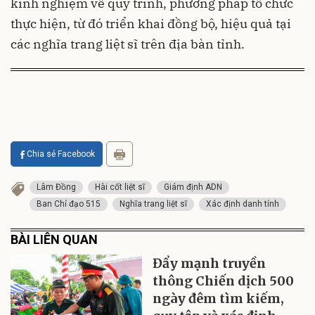
kinh nghiệm về quy trình, phương pháp tổ chức
thực hiện, từ đó triển khai đồng bộ, hiệu quả tại
các nghĩa trang liệt sĩ trên địa bàn tỉnh.
Chia sẻ Facebook
Lâm Đồng
Hài cốt liệt sĩ
Giám định ADN
Ban Chỉ đạo 515
Nghĩa trang liệt sĩ
Xác định danh tính
BÀI LIÊN QUAN
Đẩy mạnh truyền
thông Chiến dịch 500
ngày đêm tìm kiếm,