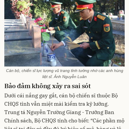
Cán bộ, chiến sĩ lực lượng vũ trang tỉnh tưởng nhớ các anh hùng
liệt sĩ. Ảnh Nguyễn Luân
Bảo đảm không xảy ra sai sót
Dưới cái nắng gay gắt, cán bộ chiến sĩ thuộc Bộ
CHQS tỉnh vẫn miệt mài kiểm tra kỹ lưỡng.
Trung tá Nguyễn Trường Giang - Trưởng Ban
Chính sách, Bộ CHQS tỉnh cho biết: “Các phần mộ
liệt sĩ tại đây có đầy đủ ký hiệu số mộ, hàng và lô,