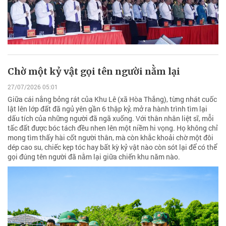
Chờ một kỷ vật gọi tên người nằm lại
27/07/2026 05:01
Giữa cái nắng bỏng rát của Khu Lê (xã Hòa Thắng), từng nhát cuốc
lật lên lớp đất đã ngủ yên gần 6 thập kỷ, mở ra hành trình tìm lại
dấu tích của những người đã ngã xuống. Với thân nhân liệt sĩ, mỗi
tấc đất được bóc tách đều nhen lên một niềm hi vọng. Họ không chỉ
mong tìm thấy hài cốt người thân, mà còn khắc khoải chờ một đôi
dép cao su, chiếc kẹp tóc hay bất kỳ kỷ vật nào còn sót lại để có thể
gọi đúng tên người đã nằm lại giữa chiến khu năm nào.