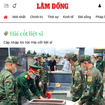
Mới nhất
Chính trị
Thời sự
Kinh tế
Đời sống
Pháp 
Hài cốt liệt sĩ
Cập nhập tin tức Hài cốt liệt sĩ