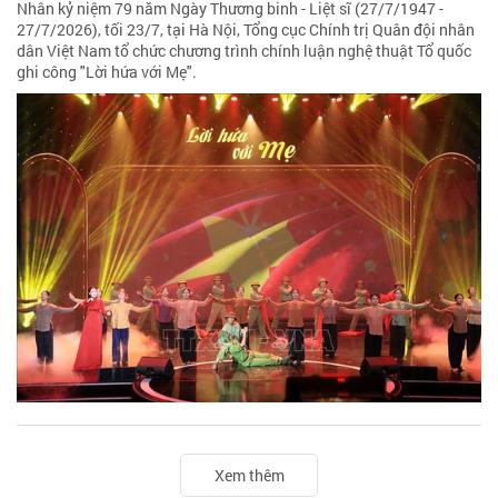
Nhân kỷ niệm 79 năm Ngày Thương binh - Liệt sĩ (27/7/1947 -
27/7/2026), tối 23/7, tại Hà Nội, Tổng cục Chính trị Quân đội nhân
dân Việt Nam tổ chức chương trình chính luận nghệ thuật Tổ quốc
ghi công "Lời hứa với Mẹ".
Xem thêm