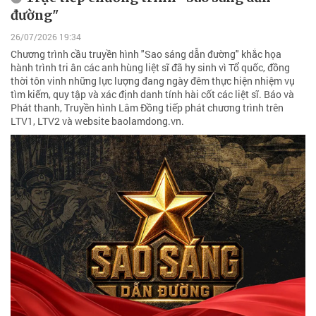
đường"
26/07/2026 19:34
Chương trình cầu truyền hình "Sao sáng dẫn đường" khắc họa
hành trình tri ân các anh hùng liệt sĩ đã hy sinh vì Tổ quốc, đồng
thời tôn vinh những lực lượng đang ngày đêm thực hiện nhiệm vụ
tìm kiếm, quy tập và xác định danh tính hài cốt các liệt sĩ. Báo và
Phát thanh, Truyền hình Lâm Đồng tiếp phát chương trình trên
LTV1, LTV2 và website baolamdong.vn.