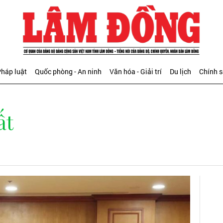
háp luật
Quốc phòng - An ninh
Văn hóa - Giải trí
Du lịch
Chính 
ất