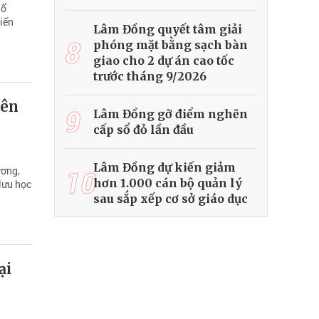
hổ
iến
Lâm Đồng quyết tâm giải
8
phóng mặt bằng sạch bàn
giao cho 2 dự án cao tốc
trước tháng 9/2026
iên
9
Lâm Đồng gỡ điểm nghẽn
cấp sổ đỏ lần đầu
Lâm Đồng dự kiến giảm
ương,
10
hơn 1.000 cán bộ quản lý
lưu học
sau sắp xếp cơ sở giáo dục
ại