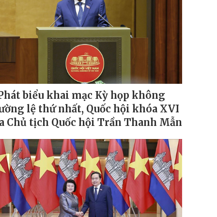
Phát biểu khai mạc Kỳ họp không
ường lệ thứ nhất, Quốc hội khóa XVI
a Chủ tịch Quốc hội Trần Thanh Mẫn