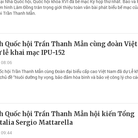
tại Nhà Quốc hội, Quốc hội khóa XVI đã bế mạc Kỳ họp thứ nhất. Báo và
ền hình Lâm Đồng trân trọng giới thiệu toàn văn bài phát biểu bế mạc c
ội Trần Thanh Mẫn.
ch Quốc hội Trần Thanh Mẫn cùng đoàn Việt
 lễ khai mạc IPU-152
 08:06
ốc hội Trần Thanh Mẫn cùng Đoàn đại biểu cấp cao Việt Nam đã dự Lễ k
 chủ đề “Nuôi dưỡng hy vọng, bảo đảm hòa bình và bảo vệ công lý cho cá
ch Quốc hội Trần Thanh Mẫn hội kiến Tổng
talia Sergio Mattarella
 09:44