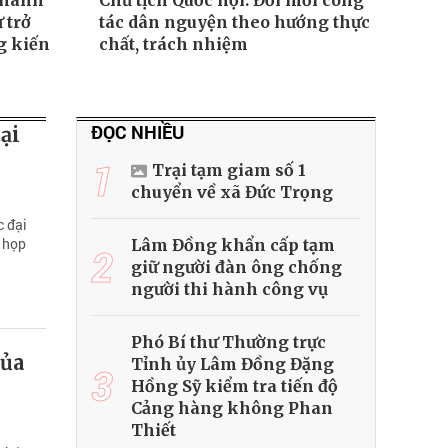
Thanh
Chủ tịch Quốc hội: Đổi mới công
 trở
tác dân nguyện theo hướng thực
g kiến
chất, trách nhiệm
ĐỌC NHIỀU
ại
1
Trại tạm giam số 1
chuyển về xã Đức Trọng
c đại
ỳ họp
Lâm Đồng khẩn cấp tạm
2
giữ người đàn ông chống
người thi hành công vụ
Phó Bí thư Thường trực
của
Tỉnh ủy Lâm Đồng Đặng
3
Hồng Sỹ kiểm tra tiến độ
Cảng hàng không Phan
Thiết