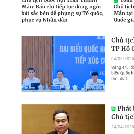
Chủ tịch Quốc hội Trần Thanh
Toàn 
Mẫn: Báo chí tiếp tục dùng ngòi
Chủ tịc
bút sắc bén để phụng sự Tổ quốc,
Mẫn tại 
phục vụ Nhân dân
Quốc gi
Chủ tịc
TP Hồ 
04/05/2026
Sáng 4/5, đồ
biểu Quốc hộ
thứ nhất.
Phát 
Chủ tị
24/04/2026