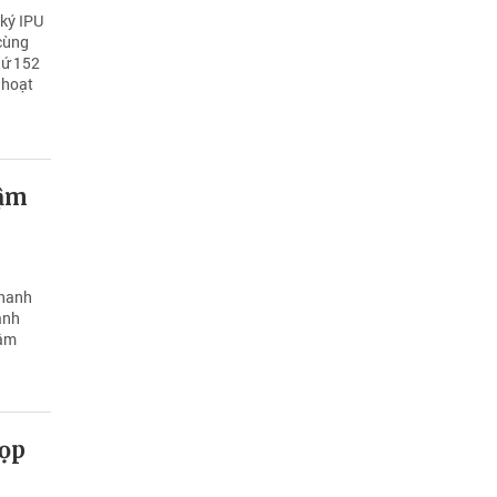
 ký IPU
cùng
hứ 152
 hoạt
hậm
Thanh
ành
hậm
họp