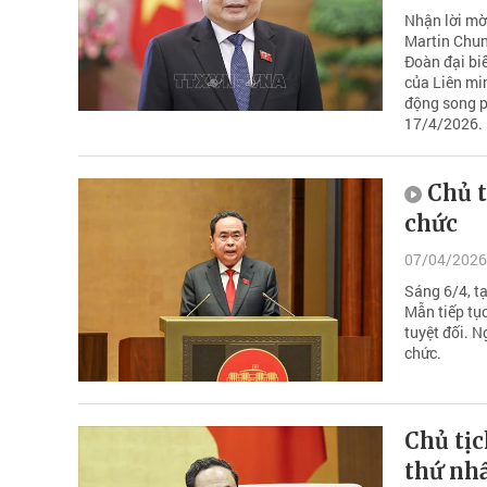
Nhận lời mời
Martin Chun
Đoàn đại bi
của Liên min
động song p
17/4/2026.
Chủ 
chức
07/04/2026
Sáng 6/4, t
Mẫn tiếp tục
tuyệt đối. 
chức.
Chủ tị
thứ nh