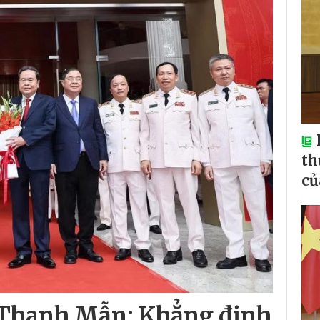
th
củ
n Thanh Mẫn: Khẳng định