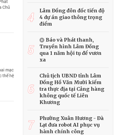
 Phát
ủa Chủ
Lâm Đồng đôn đốc tiến độ
4
4 dự án giao thông trọng
điểm
Báo và Phát thanh,
5
Truyền hình Lâm Đồng
qua 1 năm hội tụ để vươn
xa
hai mạc
Chủ tịch UBND tỉnh Lâm
c thế hệ
Đồng Hồ Văn Mười kiểm
6
tra thực địa tại Cảng hàng
không quốc tế Liên
Khương
Phường Xuân Hương - Đà
7
Lạt đưa robot AI phục vụ
hành chính công