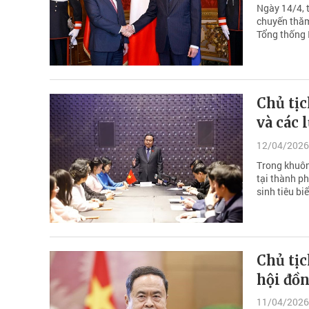
Ngày 14/4, 
chuyến thăm
Tổng thống I
Chủ tị
và các 
12/04/2026
Trong khuôn
tại thành p
sinh tiêu bi
Chủ tị
hội đồ
11/04/2026