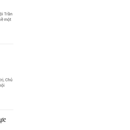
hội Trần
về một
rị, Chủ
hội
hực