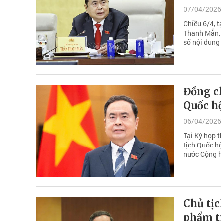
07/04/2026
Chiều 6/4, t
Thanh Mẫn, 
số nội dung
Đồng ch
Quốc h
06/04/2026
Tại Kỳ họp t
tịch Quốc h
nước Cộng h
Chủ tịc
phẩm t