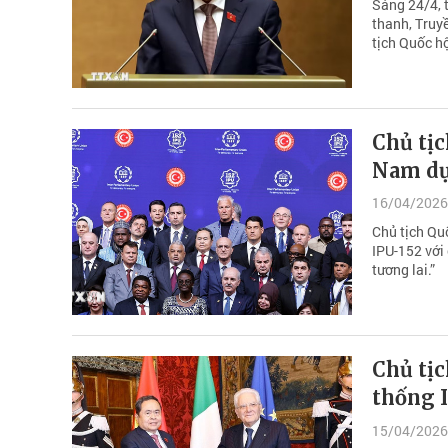
Sáng 24/4, 
thanh, Truy
tịch Quốc h
Chủ tị
Nam dự
16/04/2026
Chủ tịch Qu
IPU-152 với
tương lai.”
Chủ tị
thống I
15/04/2026