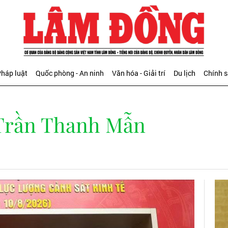
háp luật
Quốc phòng - An ninh
Văn hóa - Giải trí
Du lịch
Chính 
 Trần Thanh Mẫn