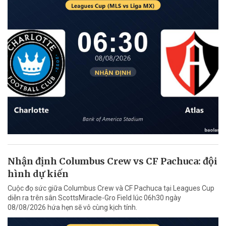
Nhận định Columbus Crew vs CF Pachuca: đội
hình dự kiến
Cuộc đọ sức giữa Columbus Crew và CF Pachuca tại Leagues Cup
diễn ra trên sân ScottsMiracle-Gro Field lúc 06h30 ngày
08/08/2026 hứa hẹn sẽ vô cùng kịch tính.