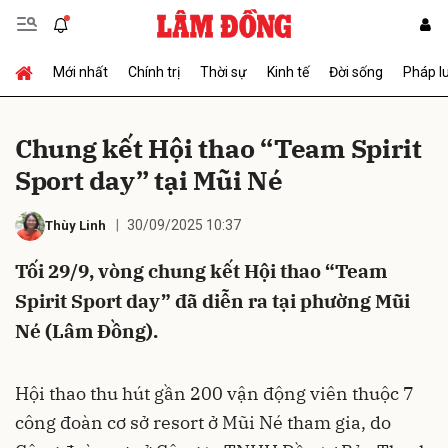
Mới nhất
Chính trị
Thời sự
Kinh tế
Đời sống
Pháp l
Gửi bình luận
Chung kết Hội thao “Team Spirit
Sport day” tại Mũi Né
30/09/2025 10:37
Thùy Linh
Tối 29/9, vòng chung kết Hội thao “Team
Spirit Sport day” đã diễn ra tại phường Mũi
Hủy
Gửi
Né (Lâm Đồng).
Hội thao thu hút gần 200 vận động viên thuộc 7
công đoàn cơ sở resort ở Mũi Né tham gia, do