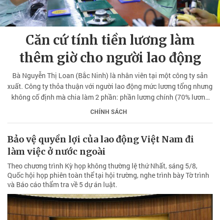
Căn cứ tính tiền lương làm
thêm giờ cho người lao động
Bà Nguyễn Thị Loan (Bắc Ninh) là nhân viên tại một công ty sản
xuất. Công ty thỏa thuận với người lao động mức lương tổng nhưng
không cố định mà chia làm 2 phần: phần lương chính (70% lương
tổng), còn lại 30% lương KPI. Mức lương này không cố định mà dựa
CHÍNH SÁCH
vào đánh giá hiệu quả công việc của người lao động hằng tháng.
Bảo vệ quyền lợi của lao động Việt Nam đi
làm việc ở nước ngoài
Theo chương trình Kỳ họp không thường lệ thứ Nhất, sáng 5/8,
Quốc hội họp phiên toàn thể tại hội trường, nghe trình bày Tờ trình
và Báo cáo thẩm tra về 5 dự án luật.