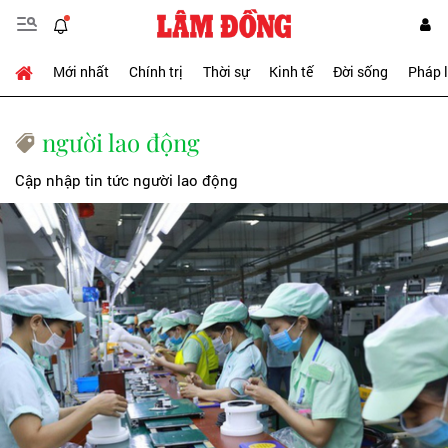
Mới nhất
Chính trị
Thời sự
Kinh tế
Đời sống
Pháp 
người lao động
Cập nhập tin tức người lao động