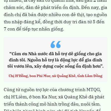
tự nhiên, lá cây sẵn có quanh nhà, sau gần 2 năm
chăm sóc, đàn dê phát triển ổn định. Đến nay, gia
đình chị đã bán được nhiều con dê thịt, tạo nguồn
thu nhập đáng kể, đồng thời duy trì đàn từ 5 đến
7 con để tiếp tục nhân giống.
“
“Cảm ơn Nhà nước đã hỗ trợ dê giống cho gia
đình tôi. Nguồn hỗ trợ là động lực để gia đình
tôi vươn lên, xây dựng cuộc sống ổn định hơn”.
Chị H’Hồng, bon Phi Mur, xã Quảng Khê, tỉnh Lâm Đồng
Cũng từ nguồn trợ lực của chương trình MTQG,
chị H’Liêm, ở bon Ka Nur, xã Quảng Khê đã phát
triển thành công mô hình trồng dâu, nuôi tằm.