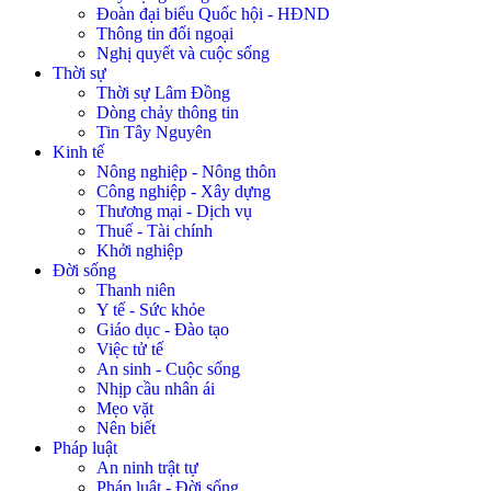
Đoàn đại biểu Quốc hội - HĐND
Thông tin đối ngoại
Nghị quyết và cuộc sống
Thời sự
Thời sự Lâm Đồng
Dòng chảy thông tin
Tin Tây Nguyên
Kinh tế
Nông nghiệp - Nông thôn
Công nghiệp - Xây dựng
Thương mại - Dịch vụ
Thuế - Tài chính
Khởi nghiệp
Đời sống
Thanh niên
Y tế - Sức khỏe
Giáo dục - Đào tạo
Việc tử tế
An sinh - Cuộc sống
Nhịp cầu nhân ái
Mẹo vặt
Nên biết
Pháp luật
An ninh trật tự
Pháp luật - Đời sống