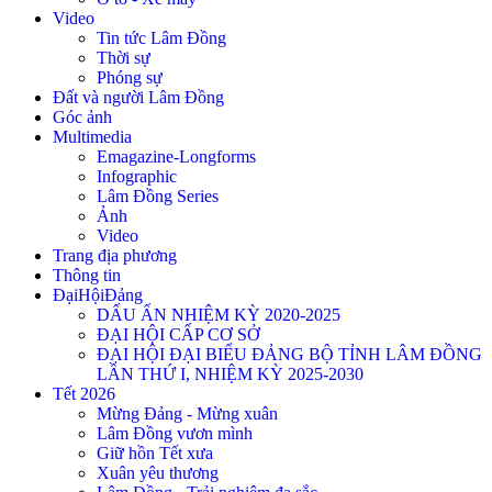
Video
Tin tức Lâm Đồng
Thời sự
Phóng sự
Đất và người Lâm Đồng
Góc ảnh
Multimedia
Emagazine-Longforms
Infographic
Lâm Đồng Series
Ảnh
Video
Trang địa phương
Thông tin
ĐạiHộiĐảng
DẤU ẤN NHIỆM KỲ 2020-2025
ĐẠI HỘI CẤP CƠ SỞ
ĐẠI HỘI ĐẠI BIỂU ĐẢNG BỘ TỈNH LÂM ĐỒNG
LẦN THỨ I, NHIỆM KỲ 2025-2030
Tết 2026
Mừng Đảng - Mừng xuân
Lâm Đồng vươn mình
Giữ hồn Tết xưa
Xuân yêu thương