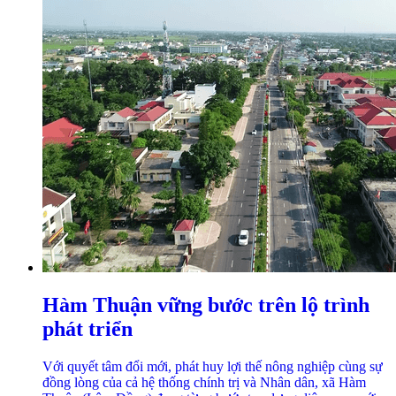
Hàm Thuận vững bước trên lộ trình
phát triển
Với quyết tâm đổi mới, phát huy lợi thế nông nghiệp cùng sự
đồng lòng của cả hệ thống chính trị và Nhân dân, xã Hàm