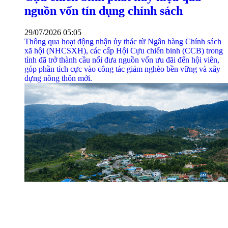
nguồn vốn tín dụng chính sách
29/07/2026 05:05
Thông qua hoạt động nhận ủy thác từ Ngân hàng Chính sách
xã hội (NHCSXH), các cấp Hội Cựu chiến binh (CCB) trong
tỉnh đã trở thành cầu nối đưa nguồn vốn ưu đãi đến hội viên,
góp phần tích cực vào công tác giảm nghèo bền vững và xây
dựng nông thôn mới.