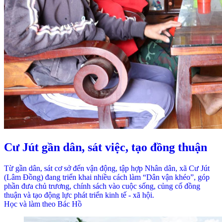
Cư Jút gần dân, sát việc, tạo đồng thuận
Từ gần dân, sát cơ sở đến vận động, tập hợp Nhân dân, xã Cư Jút
(Lâm Đồng) đang triển khai nhiều cách làm “Dân vận khéo”, góp
phần đưa chủ trương, chính sách vào cuộc sống, củng cố đồng
thuận và tạo động lực phát triển kinh tế - xã hội.
Học và làm theo Bác Hồ