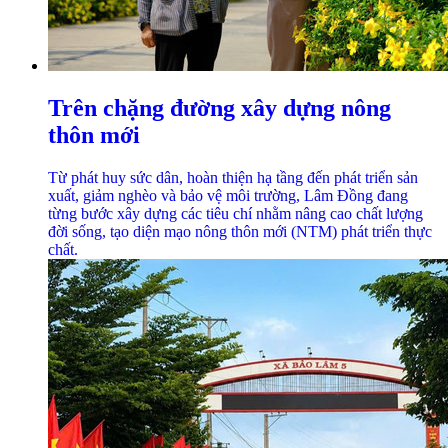
Trên chặng đường xây dựng nông
thôn mới
Từ phát huy sức dân, hoàn thiện hạ tầng đến phát triển sản
xuất, giảm nghèo và bảo vệ môi trường, Lâm Đồng đang
từng bước xây dựng các tiêu chí nhằm nâng cao chất lượng
đời sống, tạo diện mạo nông thôn mới (NTM) phát triển thực
chất.