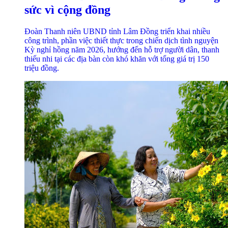
sức vì cộng đồng
Đoàn Thanh niên UBND tỉnh Lâm Đồng triển khai nhiều
công trình, phần việc thiết thực trong chiến dịch tình nguyện
Kỳ nghỉ hồng năm 2026, hướng đến hỗ trợ người dân, thanh
thiếu nhi tại các địa bàn còn khó khăn với tổng giá trị 150
triệu đồng.