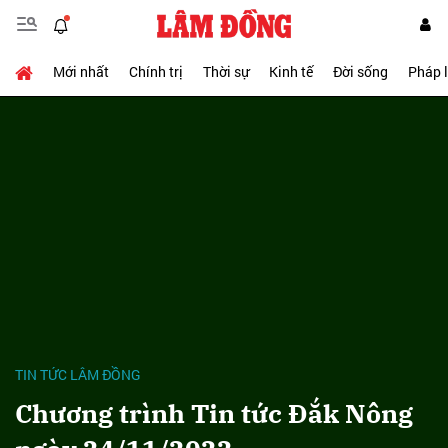
Mới nhất
Chính trị
Thời sự
Kinh tế
Đời sống
Pháp 
TIN TỨC LÂM ĐỒNG
Chương trình Tin tức Đắk Nông