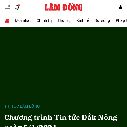
Mới nhất
Chính trị
Thời sự
Kinh tế
Đời sống
Pháp 
TIN TỨC LÂM ĐỒNG
Chương trình Tin tức Đắk Nông