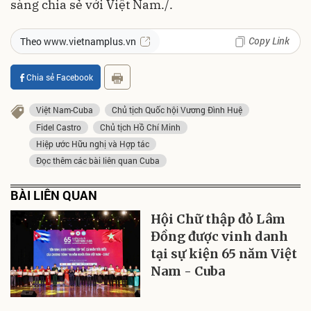
sàng chia sẻ với Việt Nam./.
Copy Link
Theo www.vietnamplus.vn
Chia sẻ Facebook
Việt Nam-Cuba
Chủ tịch Quốc hội Vương Đình Huệ
Fidel Castro
Chủ tịch Hồ Chí Minh
Hiệp ước Hữu nghị và Hợp tác
Đọc thêm các bài liên quan Cuba
BÀI LIÊN QUAN
Hội Chữ thập đỏ Lâm
Đồng được vinh danh
tại sự kiện 65 năm Việt
Nam - Cuba