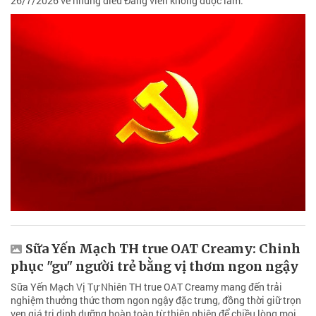
26/7/2026 về những điều Đảng viên không được làm.
Sữa Yến Mạch TH true OAT Creamy: Chinh
phục "gu" người trẻ bằng vị thơm ngon ngậy
Sữa Yến Mạch Vị Tự Nhiên TH true OAT Creamy mang đến trải
nghiệm thưởng thức thơm ngon ngậy đặc trưng, đồng thời giữ trọn
vẹn giá trị dinh dưỡng hoàn toàn từ thiên nhiên để chiều lòng mọi