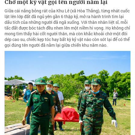
Chờ một kỷ vật gọi tên người nằm lại
Giữa cái nắng bỏng rát của Khu Lê (xã Hòa Thắng), từng nhát cuốc
lật lên lớp đất đã ngủ yên gần 6 thập kỷ, mở ra hành trình tìm lại
dấu tích của những người đã ngã xuống. Với thân nhân liệt sĩ, mỗi
tấc đất được bóc tách đều nhen lên một niềm hi vọng. Họ không chỉ
mong tìm thấy hài cốt người thân, mà còn khắc khoải chờ một đôi
dép cao su, chiếc kẹp tóc hay bất kỳ kỷ vật nào còn sót lại để có thể
gọi đúng tên người đã nằm lại giữa chiến khu năm nào.