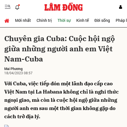
Mới nhất
Chính trị
Thời sự
Kinh tế
Đời sống
Pháp 
Gửi bình luận
Chuyên gia Cuba: Cuộc hội ngộ
giữa những người anh em Việt
Nam-Cuba
Mai Phương
18/04/2023 08:57
Với Cuba, việc tiếp đón một lãnh đạo cấp cao
Hủy
Gửi
Việt Nam tại La Habana không chỉ là nghi thức
ngoại giao, mà còn là cuộc hội ngộ giữa những
người anh em sau một thời gian không gặp do
cách trở địa lý.