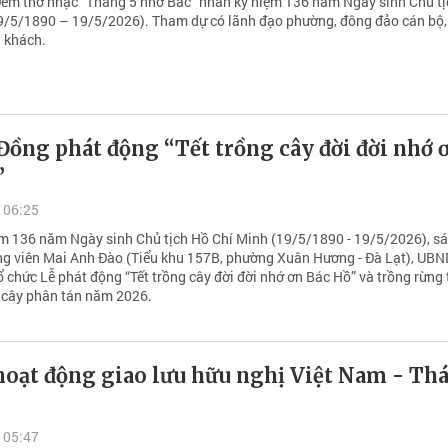
Đêm thơ nhạc “Tháng 5 nhớ Bác” nhân kỷ niệm 136 năm Ngày sinh Chủ t
9/5/1890 – 19/5/2026). Tham dự có lãnh đạo phường, đông đảo cán bộ
 khách.
ồng phát động “Tết trồng cây đời đời nhớ 
”
 06:25
m 136 năm Ngày sinh Chủ tịch Hồ Chí Minh (19/5/1890 - 19/5/2026), s
ông viên Mai Anh Đào (Tiểu khu 157B, phường Xuân Hương - Đà Lạt), UBN
 chức Lễ phát động “Tết trồng cây đời đời nhớ ơn Bác Hồ” và trồng rừng 
g cây phân tán năm 2026.
hoạt động giao lưu hữu nghị Việt Nam - Thá
 05:47