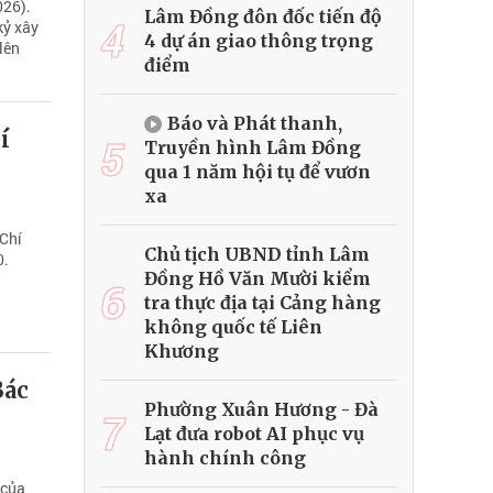
026).
Lâm Đồng đôn đốc tiến độ
4
kỷ xây
4 dự án giao thông trọng
lên
điểm
Báo và Phát thanh,
í
5
Truyền hình Lâm Đồng
qua 1 năm hội tụ để vươn
xa
 Chí
Chủ tịch UBND tỉnh Lâm
0.
Đồng Hồ Văn Mười kiểm
6
tra thực địa tại Cảng hàng
không quốc tế Liên
Khương
Bác
Phường Xuân Hương - Đà
7
Lạt đưa robot AI phục vụ
hành chính công
 của