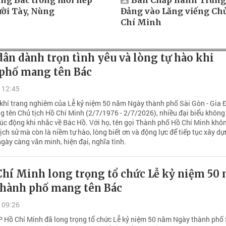
ng Bác trong mỗi nếp
Ban Chấp hành Trung
ời Tày, Nùng
Đảng vào Lăng viếng Chủ
Chí Minh
ân dành trọn tình yêu và lòng tự hào khi
phố mang tên Bác
 12:45
khí trang nghiêm của Lễ kỷ niệm 50 năm Ngày thành phố Sài Gòn - Gia 
g tên Chủ tịch Hồ Chí Minh (2/7/1976 - 2/7/2026), nhiều đại biểu không
úc động khi nhắc về Bác Hồ. Với họ, tên gọi Thành phố Hồ Chí Minh khôn
ịch sử mà còn là niềm tự hào, lòng biết ơn và động lực để tiếp tục xây d
gày càng văn minh, hiện đại, nghĩa tình.
Chí Minh long trọng tổ chức Lễ kỷ niệm 50
hành phố mang tên Bác
 09:26
P Hồ Chí Minh đã long trọng tổ chức Lễ kỷ niệm 50 năm Ngày thành phố 