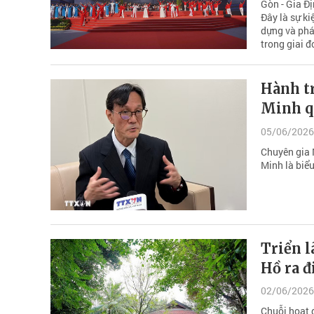
Gòn - Gia Đ
Đây là sự ki
dựng và phá
trong giai đ
Hành t
Minh q
05/06/2026
Chuyên gia 
Minh là biểu
Triển l
Hồ ra đ
02/06/2026
Chuỗi hoạt 