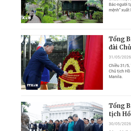
Bác-người t
mệnh” xuất
Tổng Bí
đài Chủ
31/05/2026
Chiều 31/5,
Chủ tịch Hồ
Manila.
Tổng Bí
tịch Hồ
30/05/2026