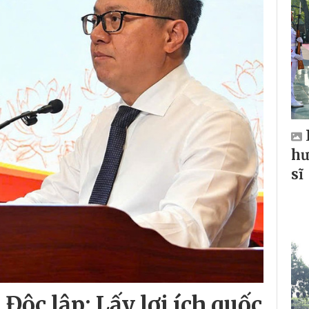
hư
sĩ
Độc lập: Lấy lợi ích quốc