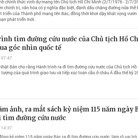
ịnh chính thức vinh dự mang tên Chủ tịch Hồ Chí Minh (2/7/1976 - 2/7/2
ện chính trị, văn hóa có ý nghĩa đặc biệt, đánh dấu chặng đường nửa thế 
t triển của Thành phố mang tên Bác, đồng thời khơi dậy khát vọng vươn 
oạn phát triển mới.
rình tìm đường cứu nước của Chủ tịch Hồ Ch
ua góc nhìn quốc tế
 07:47
Nhật Bản cho rằng Hành trình ra đi tìm đường cứu nước của Chủ tịch Hồ
 tượng của quá trình giao lưu và tiếp xúc toàn cầu ở châu Á đầu thế kỷ 2
ãm ảnh, ra mắt sách kỷ niệm 115 năm ngày 
i tìm đường cứu nước
 14:37
động kỷ niệm 115 năm ngày Bác ra đi tìm đường cứu nước, làm rõ vai trò