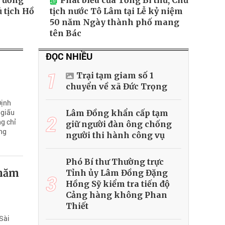
 ương
Phát biểu của Tổng Bí thư, Chủ
 tịch Hồ
tịch nước Tô Lâm tại Lễ kỷ niệm
50 năm Ngày thành phố mang
tên Bác
ĐỌC NHIỀU
1
Trại tạm giam số 1
chuyển về xã Đức Trọng
Định
 giấu
Lâm Đồng khẩn cấp tạm
2
g chỉ
giữ người đàn ông chống
ựng
người thi hành công vụ
Phó Bí thư Thường trực
 năm
Tỉnh ủy Lâm Đồng Đặng
3
Hồng Sỹ kiểm tra tiến độ
Cảng hàng không Phan
Thiết
Sài