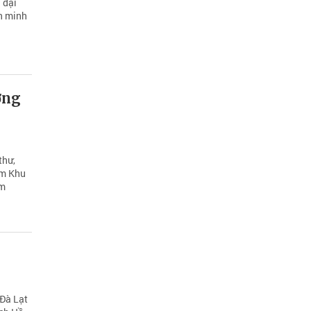
 đại
ăn minh
ởng
thư,
ăm Khu
ệm
 Đà Lạt