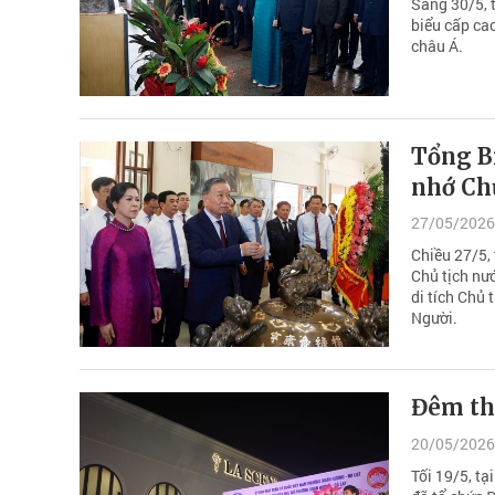
Sáng 30/5, 
biểu cấp ca
châu Á.
Tổng B
nhớ Chủ
27/05/2026
Chiều 27/5,
Chủ tịch nư
di tích Chủ
Người.
Đêm th
20/05/2026
Tối 19/5, t