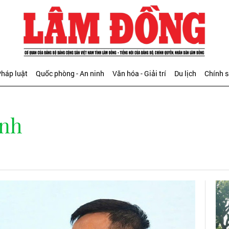
háp luật
Quốc phòng - An ninh
Văn hóa - Giải trí
Du lịch
Chính 
inh