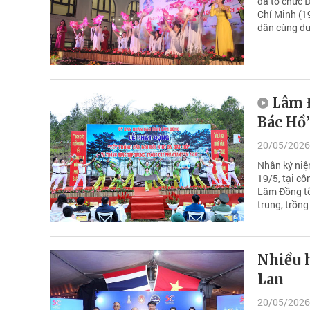
đã tổ chức 
Chí Minh (1
dân cùng du
Lâm Đ
Bác Hồ
20/05/2026
Nhân kỷ niệ
19/5, tại c
Lâm Đồng tổ
trung, trồn
Nhiều 
Lan
20/05/2026