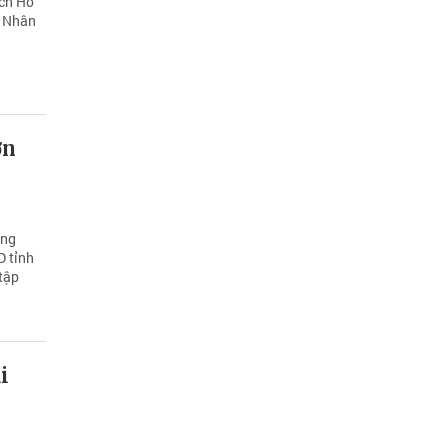
ịch Hồ
, Nhân
ơn
áng
D tỉnh
tập
i