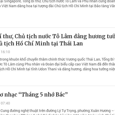
tại Singapore, Tổng Bí thư, Chủ tịch nước Tô Lâm và Phu nhân cùng đoàn
o Việt Nam dâng hoa tại tượng đài Chủ tịch Hồ Chí Minh tại Bảo tàng V
í thư, Chủ tịch nước Tô Lâm dâng hương tư
 tịch Hồ Chí Minh tại Thái Lan
 16:10
 trong khuôn khổ chuyến thăm chính thức Vương quốc Thái Lan, Tổng Bí 
ớc Tô Lâm cùng Phu nhân và Đoàn đại biểu cấp cao Việt Nam đã đến th
 tịch Hồ Chí Minh tại tỉnh Udon Thani và dâng hương, dâng hoa tưởng ni
ơ nhạc “Tháng 5 nhớ Bác”
 07:40
ại Cung đường nghệ thuật trên đường Lý Tự Trọng, phường Xuân Hương –