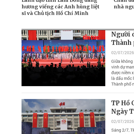
Lãnh đạo tỉnh Lâm Đồng dâng
Chân du
hương viếng các Anh hùng liệt
nhà ngư
sĩ và Chủ tịch Hồ Chí Minh
Người d
Thành 
02/07/2026
Giữa không 
vinh dự man
được niềm x
là dấu mốc l
Thành phố n
TP Hồ 
Ngày T
02/07/2026
Sáng 2/7, T