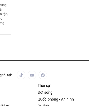
Trung
ài
n tập,
ốc
ởng
 tôi tại:
Thời sự
Đời sống
Quốc phòng - An ninh
ải trí
Du lịch