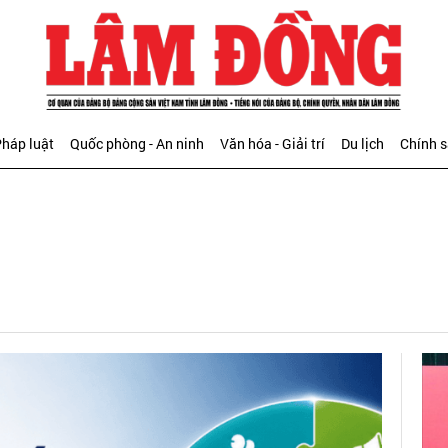
háp luật
Quốc phòng - An ninh
Văn hóa - Giải trí
Du lịch
Chính 