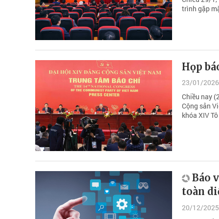
trình gặp m
Họp báo
23/01/2026
Chiều nay (2
Cộng sản Vi
khóa XIV Tô 
Báo v
toàn diệ
20/12/2025