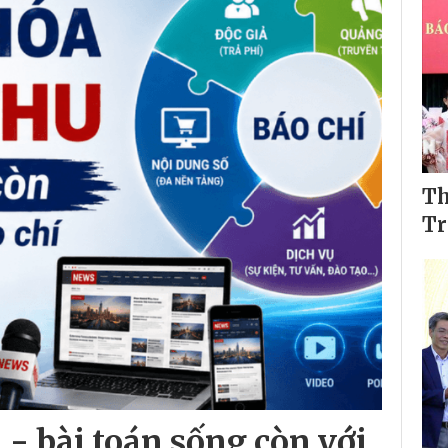
Th
Tr
- bài toán sống còn với