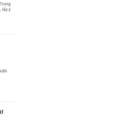
 Trung
 lấy ý
kiến
cơ