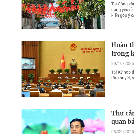
Tại Công vă
ương yêu cầu
kiến góp ý c
Hoàn th
trong 
29/10/2025
Tại Kỳ họp 
tâm huyết, s
Thư cả
quan bá
03/09/2025