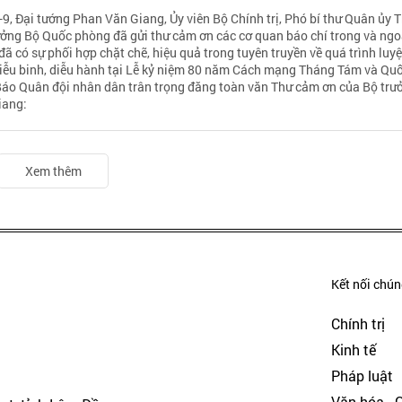
-9, Đại tướng Phan Văn Giang, Ủy viên Bộ Chính trị, Phó bí thư Quân ủy 
ưởng Bộ Quốc phòng đã gửi thư cảm ơn các cơ quan báo chí trong và ngo
đã có sự phối hợp chặt chẽ, hiệu quả trong tuyên truyền về quá trình luyệ
diễu binh, diễu hành tại Lễ kỷ niệm 80 năm Cách mạng Tháng Tám và Qu
Báo Quân đội nhân dân trân trọng đăng toàn văn Thư cảm ơn của Bộ trư
iang:
Xem thêm
Kết nối chúng
Chính trị
Kinh tế
Pháp luật
Văn hóa - Gi