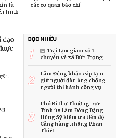
ìn từ
các cơ quan báo chí
ền hình
ĐỌC NHIỀU
ỉ đạo
 được
1
Trại tạm giam số 1
chuyển về xã Đức Trọng
Lâm Đồng khẩn cấp tạm
2
uyền,
giữ người đàn ông chống
người thi hành công vụ
Phó Bí thư Thường trực
cơ
Tỉnh ủy Lâm Đồng Đặng
3
Hồng Sỹ kiểm tra tiến độ
Cảng hàng không Phan
Thiết
 chương