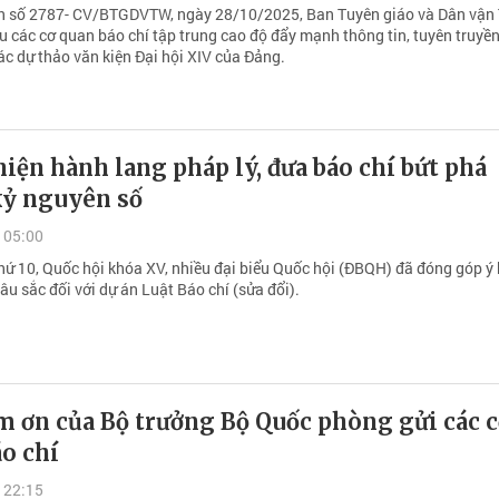
n số 2787- CV/BTGDVTW, ngày 28/10/2025, Ban Tuyên giáo và Dân vận
 các cơ quan báo chí tập trung cao độ đẩy mạnh thông tin, tuyên truyền,
ác dự thảo văn kiện Đại hội XIV của Đảng.
iện hành lang pháp lý, đưa báo chí bứt phá
kỷ nguyên số
 05:00
thứ 10, Quốc hội khóa XV, nhiều đại biểu Quốc hội (ĐBQH) đã đóng góp ý 
âu sắc đối với dự án Luật Báo chí (sửa đổi).
m ơn của Bộ trưởng Bộ Quốc phòng gửi các 
o chí
 22:15