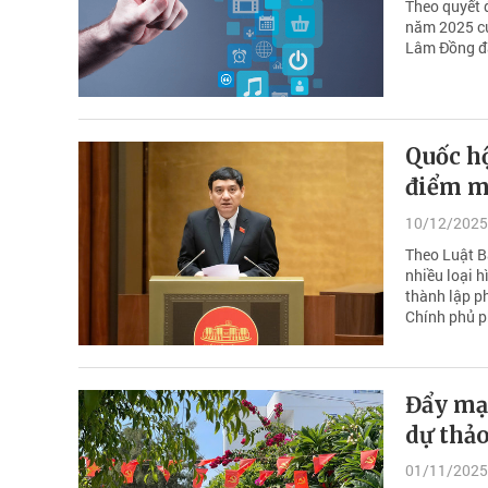
Theo quyết đị
năm 2025 c
Lâm Đồng đạ
Quốc hộ
điểm m
10/12/2025
Theo Luật B
nhiều loại h
thành lập ph
Chính phủ p
Đẩy mạn
dự thảo
01/11/2025