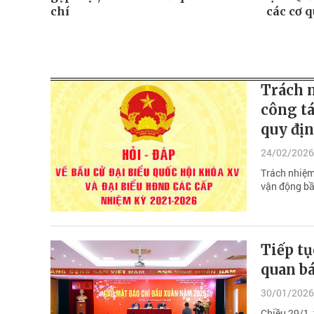
chí
các cơ 
Trách n
công tá
quy địn
24/02/2026
Trách nhiệm 
vận động bầ
Tiếp tụ
quan bá
30/01/2026
Chiều 29/1,