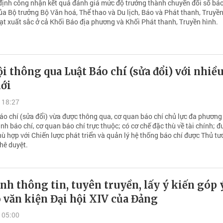
nh công nhận kết quả đánh giá mức độ trưởng thành chuyển đổi số báo
ủa Bộ trưởng Bộ Văn hoá, Thể thao và Du lịch, Báo và Phát thanh, Truyề
t xuất sắc ở cả Khối Báo địa phương và Khối Phát thanh, Truyền hình.
i thông qua Luật Báo chí (sửa đổi) với nhiề
ới
 18:27
áo chí (sửa đổi) vừa được thông qua, cơ quan báo chí chủ lực đa phương 
ình báo chí, cơ quan báo chí trực thuộc; có cơ chế đặc thù về tài chính; đ
ù hợp với Chiến lược phát triển và quản lý hệ thống báo chí được Thủ t
hê duyệt.
h thông tin, tuyên truyền, lấy ý kiến góp 
 văn kiện Đại hội XIV của Đảng
 05:00