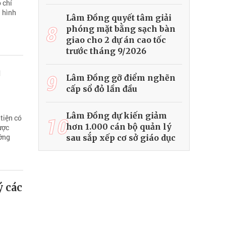
 chí
n hình
Lâm Đồng quyết tâm giải
8
phóng mặt bằng sạch bàn
giao cho 2 dự án cao tốc
trước tháng 9/2026
u
9
Lâm Đồng gỡ điểm nghẽn
cấp sổ đỏ lần đầu
Lâm Đồng dự kiến giảm
tiện có
10
hơn 1.000 cán bộ quản lý
ược
ướng
sau sắp xếp cơ sở giáo dục
ý các