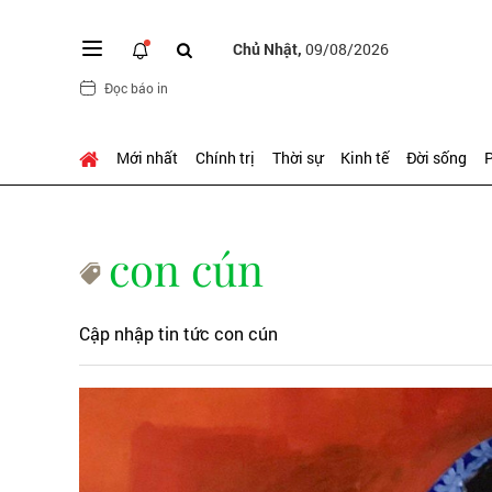
Chủ Nhật,
09/08/2026
Đọc báo in
Mới nhất
Chính trị
Thời sự
Kinh tế
Đời sống
P
con cún
Cập nhập tin tức con cún