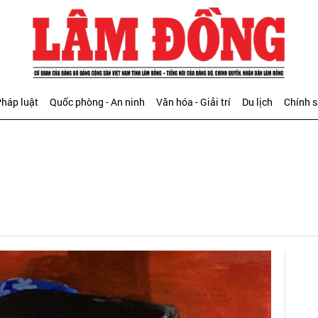
háp luật
Quốc phòng - An ninh
Văn hóa - Giải trí
Du lịch
Chính 