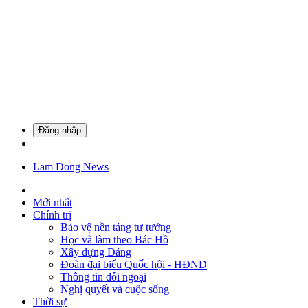
Đăng nhập
Lam Dong News
Mới nhất
Chính trị
Bảo vệ nền tảng tư tưởng
Học và làm theo Bác Hồ
Xây dựng Đảng
Đoàn đại biểu Quốc hội - HĐND
Thông tin đối ngoại
Nghị quyết và cuộc sống
Thời sự