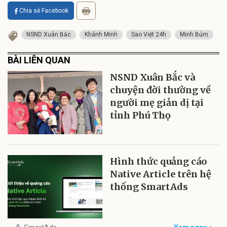
Chia sẻ Facebook
NSND Xuân Bắc
Khánh Minh
Sao Việt 24h
Minh Bủm
BÀI LIÊN QUAN
NSND Xuân Bắc và
chuyện đời thường về
người mẹ giản dị tại
tỉnh Phú Thọ
Hình thức quảng cáo
Native Article trên hệ
thống SmartAds