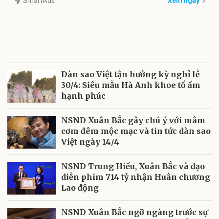
SmartAds
Xem ngay
Dàn sao Việt tận hưởng kỳ nghỉ lễ
30/4: Siêu mẫu Hà Anh khoe tổ ấm
hạnh phúc
NSND Xuân Bắc gây chú ý với mâm
cơm đêm mộc mạc và tin tức dàn sao
Việt ngày 14/4
NSND Trung Hiếu, Xuân Bắc và đạo
diễn phim 714 tỷ nhận Huân chương
Lao động
NSND Xuân Bắc ngỡ ngàng trước sự