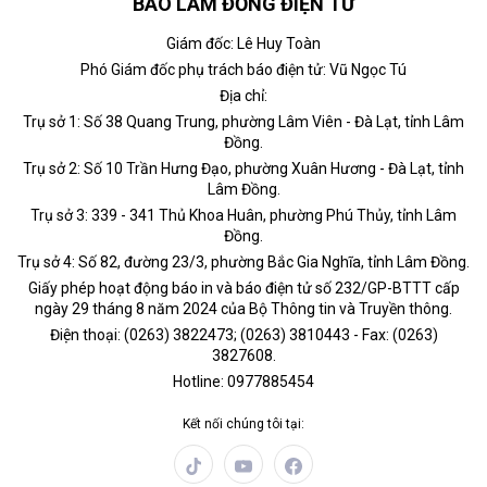
BÁO LÂM ĐỒNG ĐIỆN TỬ
Giám đốc: Lê Huy Toàn
Phó Giám đốc phụ trách báo điện tử: Vũ Ngọc Tú
Địa chỉ:
Trụ sở 1: Số 38 Quang Trung, phường Lâm Viên - Đà Lạt, tỉnh Lâm
Đồng.
Trụ sở 2: Số 10 Trần Hưng Đạo, phường Xuân Hương - Đà Lạt, tỉnh
Lâm Đồng.
Trụ sở 3: 339 - 341 Thủ Khoa Huân, phường Phú Thủy, tỉnh Lâm
Đồng.
Trụ sở 4: Số 82, đường 23/3, phường Bắc Gia Nghĩa, tỉnh Lâm Đồng.
Giấy phép hoạt động báo in và báo điện tử số 232/GP-BTTT cấp
ngày 29 tháng 8 năm 2024 của Bộ Thông tin và Truyền thông.
Điện thoại: (0263) 3822473; (0263) 3810443 - Fax: (0263)
3827608.
Hotline: 0977885454
Kết nối chúng tôi tại: