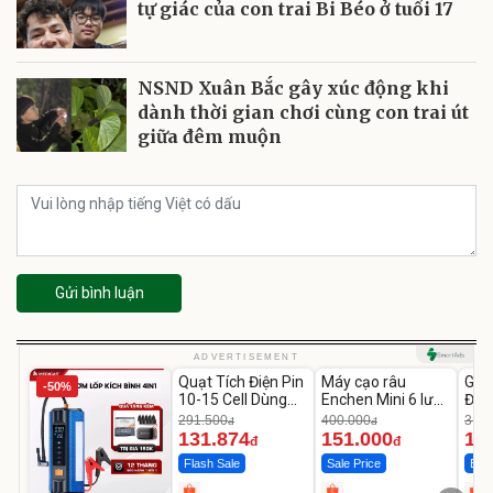
tự giác của con trai Bi Béo ở tuổi 17
NSND Xuân Bắc gây xúc động khi
dành thời gian chơi cùng con trai út
giữa đêm muộn
Gửi bình luận
Unmute
Unmute
U
ADVERTISEMENT
Quạt Tích Điện Pin
Máy cạo râu
GEP
-50%
-54%
-62%
10-15 Cell Dùng
Enchen Mini 6 lưỡi
Đùi
Liên Tục 4-8H
dao kép mỏng
Cao
291.500
400.000
319.
đ
đ
131.874
151.000
14
đ
đ
Flash Sale
Sale Price
Best