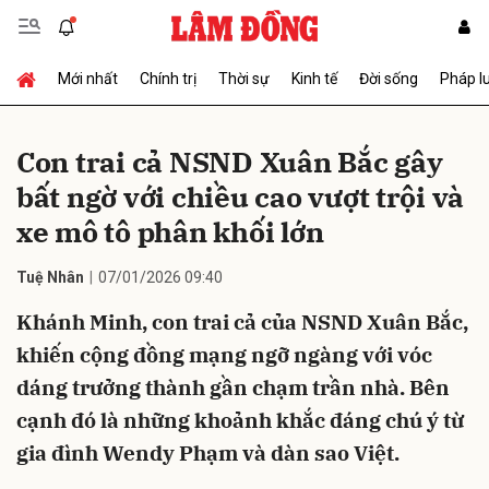
Mới nhất
Chính trị
Thời sự
Kinh tế
Đời sống
Pháp l
Gửi bình luận
Con trai cả NSND Xuân Bắc gây
bất ngờ với chiều cao vượt trội và
xe mô tô phân khối lớn
Tuệ Nhân
07/01/2026 09:40
Khánh Minh, con trai cả của NSND Xuân Bắc,
Hủy
Gửi
khiến cộng đồng mạng ngỡ ngàng với vóc
dáng trưởng thành gần chạm trần nhà. Bên
cạnh đó là những khoảnh khắc đáng chú ý từ
gia đình Wendy Phạm và dàn sao Việt.