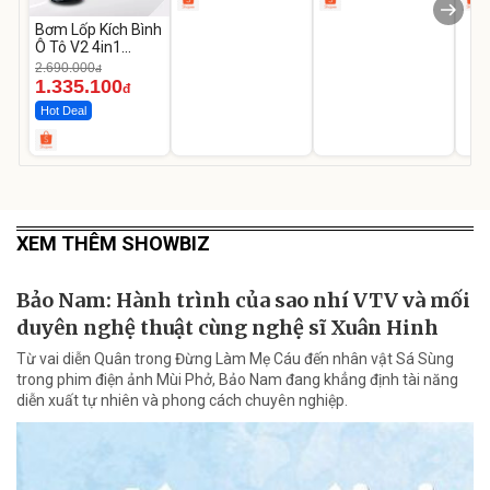
Bơm Lốp Kích Bình
Ô Tô V2 4in1
MEDICAR –
2.690.000
đ
12.000mAh
1.335.100
đ
Hot Deal
XEM THÊM SHOWBIZ
Bảo Nam: Hành trình của sao nhí VTV và mối
duyên nghệ thuật cùng nghệ sĩ Xuân Hinh
Từ vai diễn Quân trong Đừng Làm Mẹ Cáu đến nhân vật Sá Sùng
trong phim điện ảnh Mùi Phở, Bảo Nam đang khẳng định tài năng
diễn xuất tự nhiên và phong cách chuyên nghiệp.