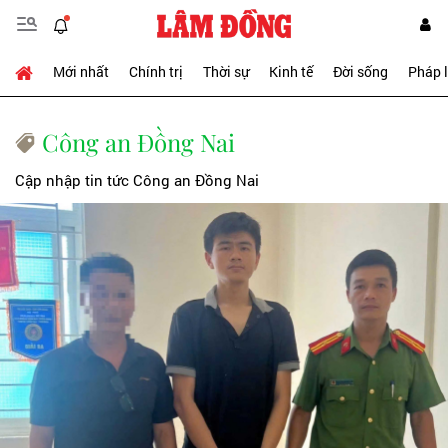
Mới nhất
Chính trị
Thời sự
Kinh tế
Đời sống
Pháp 
Công an Đồng Nai
Cập nhập tin tức Công an Đồng Nai