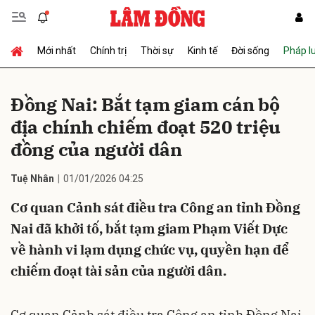
Mới nhất
Chính trị
Thời sự
Kinh tế
Đời sống
Pháp l
Gửi bình luận
Đồng Nai: Bắt tạm giam cán bộ
địa chính chiếm đoạt 520 triệu
đồng của người dân
Tuệ Nhân
01/01/2026 04:25
Cơ quan Cảnh sát điều tra Công an tỉnh Đồng
Hủy
Gửi
Nai đã khởi tố, bắt tạm giam Phạm Viết Dực
về hành vi lạm dụng chức vụ, quyền hạn để
chiếm đoạt tài sản của người dân.
Cơ quan Cảnh sát điều tra Công an tỉnh Đồng Nai