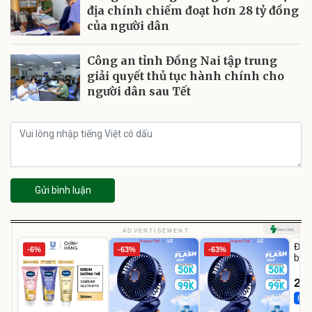
địa chính chiếm đoạt hơn 28 tỷ đồng
của người dân
Công an tỉnh Đồng Nai tập trung
giải quyết thủ tục hành chính cho
người dân sau Tết
Gửi bình luận
U
ADVERTISEMENT
Đai 
-6%
-63%
-63%
bé 
1-9 
22
Hot 