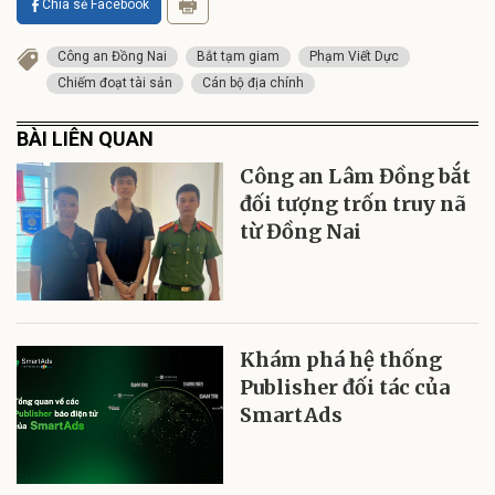
Chia sẻ Facebook
Công an Đồng Nai
Bắt tạm giam
Phạm Viết Dực
Chiếm đoạt tài sản
Cán bộ địa chính
BÀI LIÊN QUAN
Công an Lâm Đồng bắt
đối tượng trốn truy nã
từ Đồng Nai
Khám phá hệ thống
Publisher đối tác của
SmartAds