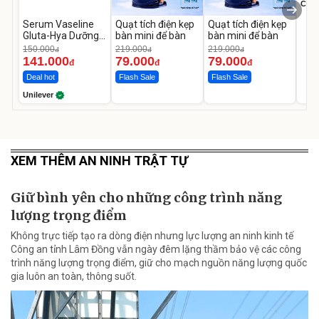
Cecil
Serum Vaseline
Quạt tích điện kẹp
Quạt tích điện kẹp
Gluta-Hya Dưỡng
bàn mini để bàn
bàn mini để bàn
Da Sáng Mịn Sau 7
150.000
219.000
219.000
đ
đ
đ
Ngày
141.000
79.000
79.000
đ
đ
đ
Deal hot
Flash Sale
Flash Sale
Unilever
XEM THÊM AN NINH TRẬT TỰ
Giữ bình yên cho những công trình năng
lượng trọng điểm
Không trực tiếp tạo ra dòng điện nhưng lực lượng an ninh kinh tế
Công an tỉnh Lâm Đồng vẫn ngày đêm lặng thầm bảo vệ các công
trình năng lượng trọng điểm, giữ cho mạch nguồn năng lượng quốc
gia luôn an toàn, thông suốt.