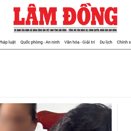
háp luật
Quốc phòng - An ninh
Văn hóa - Giải trí
Du lịch
Chính 