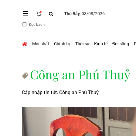
Thứ Bảy,
08/08/2026
Đọc báo in
Mới nhất
Chính trị
Thời sự
Kinh tế
Đời sống
P
Công an Phú Thuỷ
Cập nhập tin tức Công an Phú Thuỷ