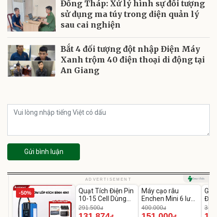
Đồng Tháp: Xử lý hình sự đối tượng
sử dụng ma túy trong diện quản lý
sau cai nghiện
Bắt 4 đối tượng đột nhập Điện Máy
Xanh trộm 40 điện thoại di động tại
An Giang
Gửi bình luận
Unmute
Unmute
U
ADVERTISEMENT
Quạt Tích Điện Pin
Máy cạo râu
GEP
-50%
-54%
-62%
10-15 Cell Dùng
Enchen Mini 6 lưỡi
Đùi
Liên Tục 4-8H
dao kép mỏng
Cao
291.500
400.000
319.
đ
đ
131.874
151.000
14
đ
đ