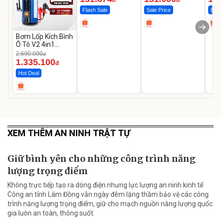
Flash Sale
Sale Price
Best
Bơm Lốp Kích Bình
Ô Tô V2 4in1
MEDICAR –
2.690.000
đ
12.000mAh
1.335.100
đ
Hot Deal
XEM THÊM AN NINH TRẬT TỰ
Giữ bình yên cho những công trình năng
lượng trọng điểm
Không trực tiếp tạo ra dòng điện nhưng lực lượng an ninh kinh tế
Công an tỉnh Lâm Đồng vẫn ngày đêm lặng thầm bảo vệ các công
trình năng lượng trọng điểm, giữ cho mạch nguồn năng lượng quốc
gia luôn an toàn, thông suốt.