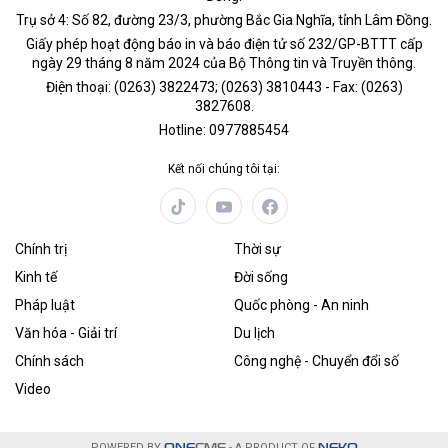
Trụ sở 4: Số 82, đường 23/3, phường Bắc Gia Nghĩa, tỉnh Lâm Đồng.
Giấy phép hoạt động báo in và báo điện tử số 232/GP-BTTT cấp
ngày 29 tháng 8 năm 2024 của Bộ Thông tin và Truyền thông.
Điện thoại: (0263) 3822473; (0263) 3810443 - Fax: (0263)
3827608.
Hotline: 0977885454
Kết nối chúng tôi tại:
Chính trị
Thời sự
Kinh tế
Đời sống
Pháp luật
Quốc phòng - An ninh
Văn hóa - Giải trí
Du lịch
Chính sách
Công nghệ - Chuyển đổi số
Video
POWERED BY
ONE
CMS
- A PRODUCT OF
NEKO