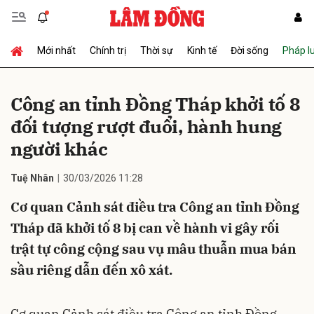
Mới nhất
Chính trị
Thời sự
Kinh tế
Đời sống
Pháp l
Gửi bình luận
Công an tỉnh Đồng Tháp khởi tố 8
đối tượng rượt đuổi, hành hung
người khác
Tuệ Nhân
30/03/2026 11:28
Cơ quan Cảnh sát điều tra Công an tỉnh Đồng
Hủy
Gửi
Tháp đã khởi tố 8 bị can về hành vi gây rối
trật tự công cộng sau vụ mâu thuẫn mua bán
sầu riêng dẫn đến xô xát.
Cơ quan Cảnh sát điều tra Công an tỉnh Đồng