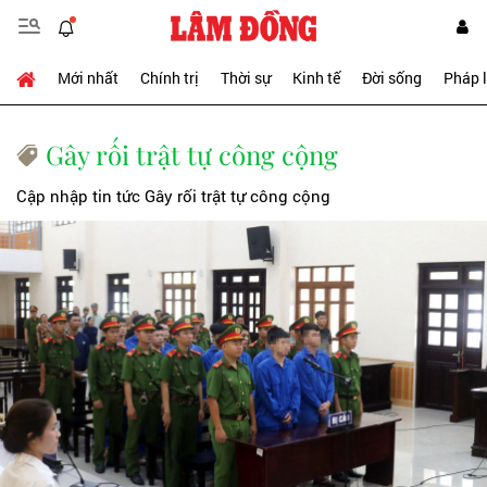
Mới nhất
Chính trị
Thời sự
Kinh tế
Đời sống
Pháp 
Gây rối trật tự công cộng
Cập nhập tin tức Gây rối trật tự công cộng