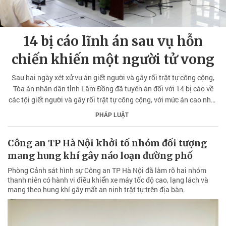
14 bị cáo lĩnh án sau vụ hỗn
chiến khiến một người tử vong
Sau hai ngày xét xử vụ án giết người và gây rối trật tự công cộng,
Tòa án nhân dân tỉnh Lâm Đồng đã tuyên án đối với 14 bị cáo về
các tội giết người và gây rối trật tự công cộng, với mức án cao nhất
là 7 năm tù.
PHÁP LUẬT
Công an TP Hà Nội khởi tố nhóm đối tượng
mang hung khí gây náo loạn đường phố
Phòng Cảnh sát hình sự Công an TP Hà Nội đã làm rõ hai nhóm
thanh niên có hành vi điều khiển xe máy tốc độ cao, lạng lách và
mang theo hung khí gây mất an ninh trật tự trên địa bàn.