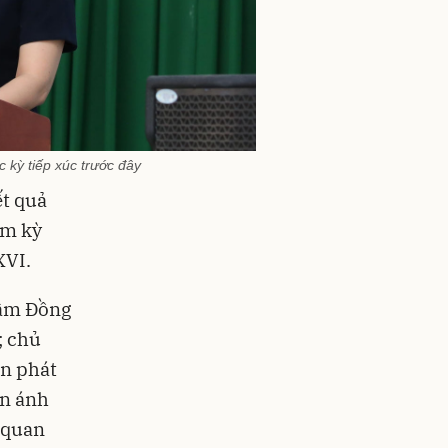
c kỳ tiếp xúc trước đây
ết quả
ệm kỳ
XVI.
Lâm Đồng
; chủ
ến phát
ản ánh
 quan