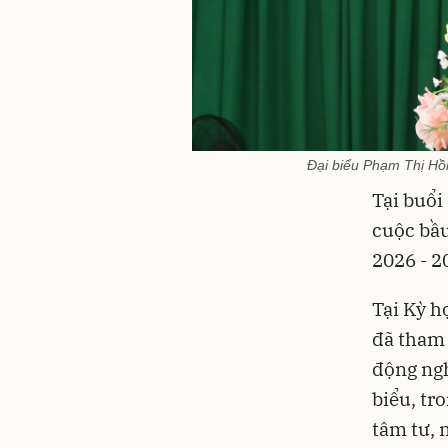
Đại biểu Phạm Thị Hồng
Tại buổi
cuộc bầ
2026 - 2
Tại Kỳ h
đã tham 
động ngh
biểu, tr
tâm tư, 