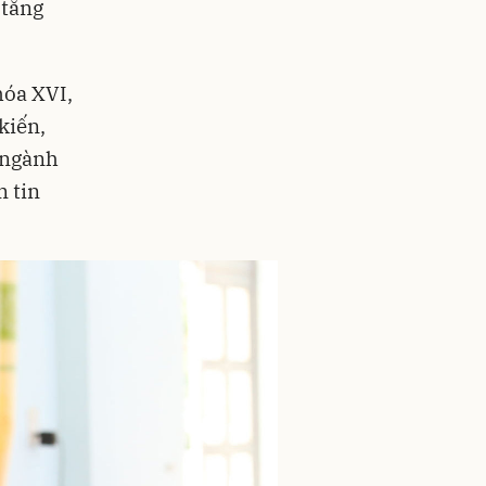
 tăng
hóa XVI,
kiến,
c ngành
m tin