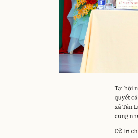
Tại hội 
quyết các
xã Tân L
cũng nh
Cử tri c