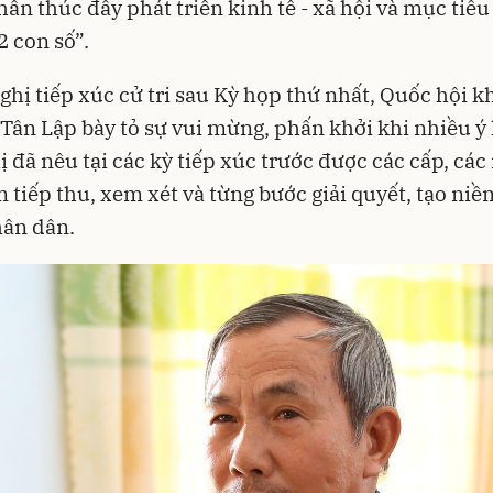
hần thúc đẩy phát triển kinh tế - xã hội và mục tiêu
2 con số”.
nghị tiếp xúc cử tri sau Kỳ họp thứ nhất, Quốc hội k
ã Tân Lập bày tỏ sự vui mừng, phấn khởi khi nhiều ý 
ị đã nêu tại các kỳ tiếp xúc trước được các cấp, cá
 tiếp thu, xem xét và từng bước giải quyết, tạo niề
hân dân.