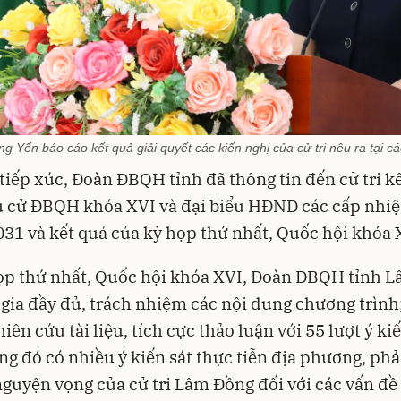
 Yến báo cáo kết quả giải quyết các kiến nghị của cử tri nêu ra tại cá
 tiếp xúc, Đoàn ĐBQH tỉnh đã thông tin đến cử tri k
u cử ĐBQH khóa XVI và đại biểu HĐND các cấp nhi
031 và kết quả của kỳ họp thứ nhất, Quốc hội khóa 
ọp thứ nhất, Quốc hội khóa XVI, Đoàn ĐBQH tỉnh 
gia đầy đủ, trách nhiệm các nội dung chương trình
iên cứu tài liệu, tích cực thảo luận với 55 lượt ý ki
ong đó có nhiều ý kiến sát thực tiễn địa phương, ph
nguyện vọng của cử tri Lâm Đồng đối với các vấn đề