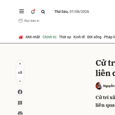
Thứ Sáu,
07/08/2026
Đọc báo in
Gửi 
Mới nhất
Chính trị
Thời sự
Kinh tế
Đời sống
Pháp l
Cử tr
liên
Nguyễn
Cử tri x
liên qu