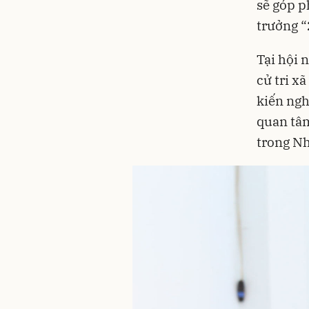
sẽ góp p
trưởng “
Tại hội 
cử tri x
kiến ngh
quan tâm
trong N