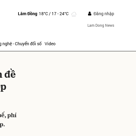
Lâm Đồng
18°C
/ 17 - 24°C
Đăng nhập
Lam Dong News
 nghệ - Chuyển đổi số
Video
n đề
ệp
ửi
ế, phí
p.