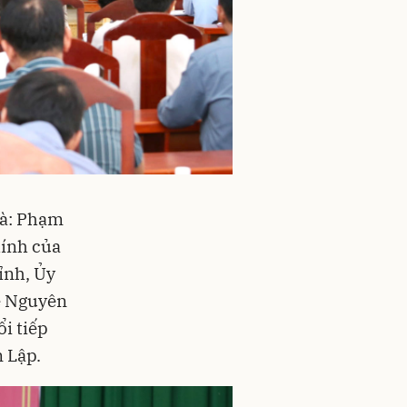
bà: Phạm
hính của
ỉnh, Ủy
ê Nguyên
i tiếp
n Lập.