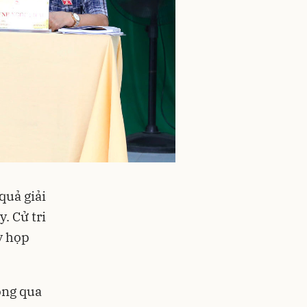
quả giải
y. Cử tri
ỳ họp
ông qua