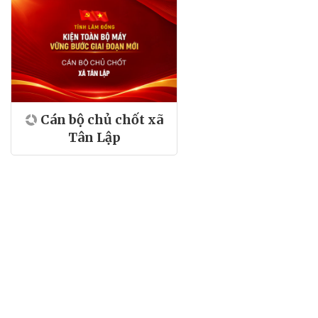
Cán bộ chủ chốt xã
Tân Lập
Sôi nổi Ngày hội Đại đoàn kết toàn dân tộc ở
thôn Lập Đức
09/11/2025 15:38
Sáng 9/11, tại Nhà văn hóa thôn Lập Đức (xã Tân Lập, tỉnh Lâm
Đồng), người dân trong thôn đã nô nức về dự Ngày hội Đại đoàn kết
toàn dân tộc.