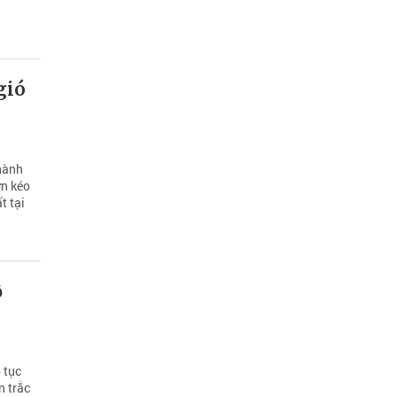
gió
thành
ớn kéo
t tại
ộ
 tục
n trắc