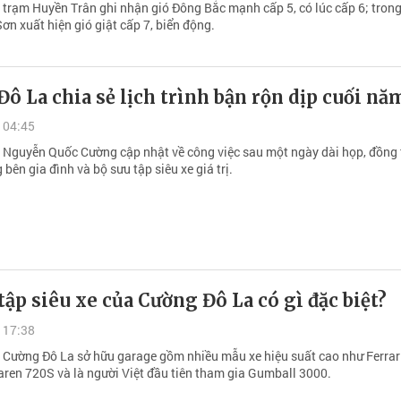
i trạm Huyền Trân ghi nhận gió Đông Bắc mạnh cấp 5, có lúc cấp 6; trong
Sơn xuất hiện gió giật cấp 7, biển động.
ô La chia sẻ lịch trình bận rộn dịp cuối nă
 04:45
Nguyễn Quốc Cường cập nhật về công việc sau một ngày dài họp, đồng 
 bên gia đình và bộ sưu tập siêu xe giá trị.
tập siêu xe của Cường Đô La có gì đặc biệt?
 17:38
Cường Đô La sở hữu garage gồm nhiều mẫu xe hiệu suất cao như Ferrar
aren 720S và là người Việt đầu tiên tham gia Gumball 3000.