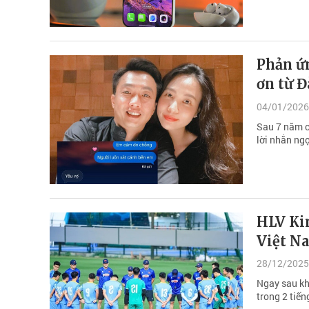
Phản ứ
ơn từ 
04/01/2026
Sau 7 năm c
lời nhắn ng
HLV Ki
Việt N
28/12/2025
Ngay sau kh
trong 2 tiến