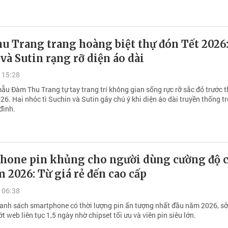
u Trang trang hoàng biệt thự đón Tết 2026:
và Sutin rạng rỡ diện áo dài
 15:28
ẫu Đàm Thu Trang tự tay trang trí không gian sống rực rỡ sắc đỏ trước 
6. Hai nhóc tì Suchin và Sutin gây chú ý khi diện áo dài truyền thống t
 đình.
hone pin khủng cho người dùng cường độ 
 2026: Từ giá rẻ đến cao cấp
 06:38
nh sách smartphone có thời lượng pin ấn tượng nhất đầu năm 2026, s
t web liên tục 1,5 ngày nhờ chipset tối ưu và viên pin siêu lớn.