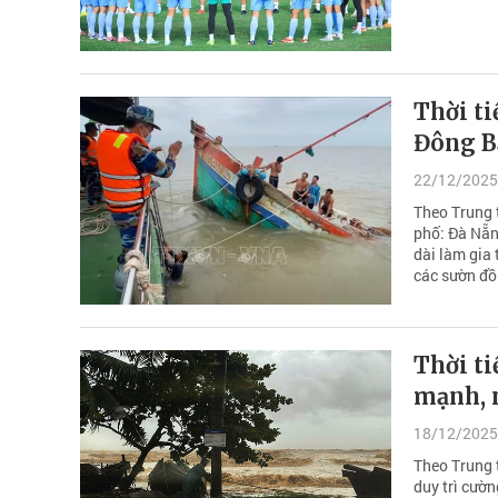
Thời ti
Đông B
22/12/2025
Theo Trung 
phố: Đà Nẵn
dài làm gia 
các sườn đồi
Thời ti
mạnh, 
18/12/2025
Theo Trung 
duy trì cườ