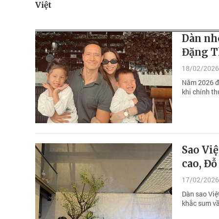
Việt
Dàn nhó
Đặng T
18/02/2026
Năm 2026 đá
khi chính th
Sao Việ
cao, Đỗ
17/02/2026
Dàn sao Việ
khắc sum vầ