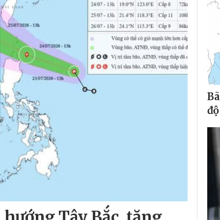
Bã
độ
i hướng Tây Bắc, tăng