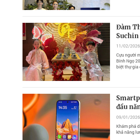
Đàm Th
Suchin 
11/02/2026
Cựu người m
Bính Ngọ 202
biệt thự gia
Smartp
đầu năm
09/01/2026
Khám phá da
khả năng lướ