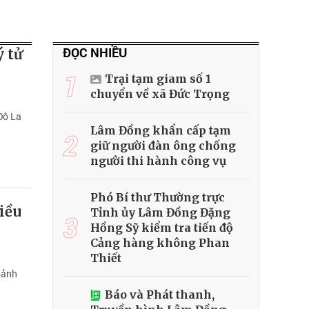
ĐỌC NHIỀU
ý tử
1
Trại tạm giam số 1
chuyển về xã Đức Trọng
Đô La
Lâm Đồng khẩn cấp tạm
2
giữ người đàn ông chống
người thi hành công vụ
Phó Bí thư Thường trực
iều
Tỉnh ủy Lâm Đồng Đặng
3
Hồng Sỹ kiểm tra tiến độ
Cảng hàng không Phan
Thiết
oảnh
Báo và Phát thanh,