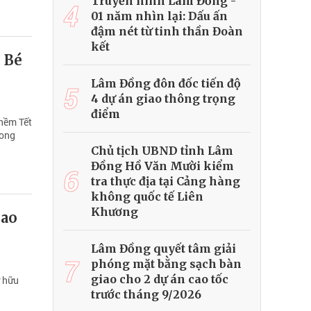
Truyền hình Lâm Đồng -
4
01 năm nhìn lại: Dấu ấn
đậm nét từ tinh thần Đoàn
kết
 Bé
Lâm Đồng đôn đốc tiến độ
5
4 dự án giao thông trọng
điểm
thềm Tết
rong
Chủ tịch UBND tỉnh Lâm
Đồng Hồ Văn Mười kiểm
6
tra thực địa tại Cảng hàng
không quốc tế Liên
Khương
cao
Lâm Đồng quyết tâm giải
7
phóng mặt bằng sạch bàn
giao cho 2 dự án cao tốc
ở hữu
trước tháng 9/2026