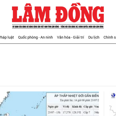
háp luật
Quốc phòng - An ninh
Văn hóa - Giải trí
Du lịch
Chính 