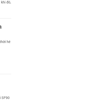
 khi đó,
m
thời hé
i SF90