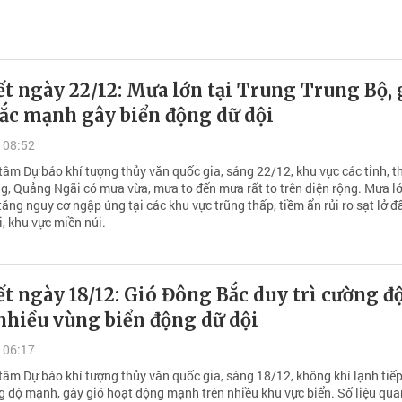
ết ngày 22/12: Mưa lớn tại Trung Trung Bộ, 
ắc mạnh gây biển động dữ dội
 08:52
tâm Dự báo khí tượng thủy văn quốc gia, sáng 22/12, khu vực các tỉnh, 
g, Quảng Ngãi có mưa vừa, mưa to đến mưa rất to trên diện rộng. Mưa l
tăng nguy cơ ngập úng tại các khu vực trũng thấp, tiềm ẩn rủi ro sạt lở đấ
, khu vực miền núi.
ết ngày 18/12: Gió Đông Bắc duy trì cường đ
nhiều vùng biển động dữ dội
 06:17
tâm Dự báo khí tượng thủy văn quốc gia, sáng 18/12, không khí lạnh tiếp
ng độ mạnh, gây gió hoạt động mạnh trên nhiều khu vực biển. Số liệu qua