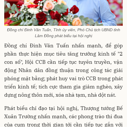
Đồng chí Đinh Văn Tuấn, Tỉnh ủy viên, Phó Chủ tịch UBND tỉnh
Lâm Đồng phát biểu tại hội nghị
Đồng chí Đinh Văn Tuấn nhấn mạnh, để góp
phần thực hiện mục tiêu tăng trưởng kinh tế "2
con số", Hội CCB cần tiếp tục tuyên truyền, vận
động Nhân dân đồng thuận trong công tác giải
phóng mặt bằng; phát huy vai trò CCB trong phát
triển kinh tế; tích cực tham gia giảm nghèo, xây
dựng nông thôn mới, xóa nhà tạm, nhà dột nát.
Phát biểu chỉ đạo tại hội nghị, Thượng tướng Bế
Xuân Trường nhấn mạnh, các phong trào thi đua
của cụm trong thời gian tới cần tiếp tục gắn với