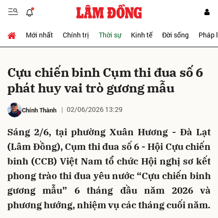
Mới nhất
Chính trị
Thời sự
Kinh tế
Đời sống
Pháp 
Gửi bình luận
Cựu chiến binh Cụm thi đua số 6
phát huy vai trò gương mẫu
02/06/2026 13:29
Chính Thành
Sáng 2/6, tại phường Xuân Hương - Đà Lạt
(Lâm Đồng), Cụm thi đua số 6 - Hội Cựu chiến
Hủy
Gửi
binh (CCB) Việt Nam tổ chức Hội nghị sơ kết
phong trào thi đua yêu nước “Cựu chiến binh
gương mẫu” 6 tháng đầu năm 2026 và
phương hướng, nhiệm vụ các tháng cuối năm.