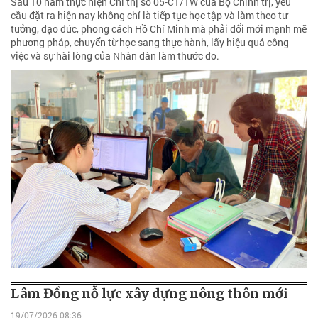
Sau 10 năm thực hiện Chỉ thị số 05-CT/TW của Bộ Chính trị, yêu
cầu đặt ra hiện nay không chỉ là tiếp tục học tập và làm theo tư
tưởng, đạo đức, phong cách Hồ Chí Minh mà phải đổi mới mạnh mẽ
phương pháp, chuyển từ học sang thực hành, lấy hiệu quả công
việc và sự hài lòng của Nhân dân làm thước đo.
Lâm Đồng nỗ lực xây dựng nông thôn mới
19/07/2026 08:36